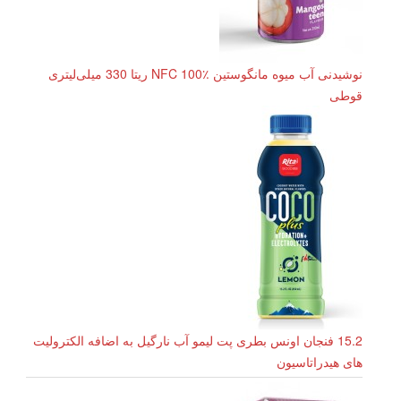
نوشیدنی آب میوه مانگوستین NFC 100٪ ریتا 330 میلی‌لیتری
قوطی
15.2 فنجان اونس بطری پت لیمو آب نارگیل به اضافه الکترولیت
های هیدراتاسیون