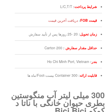
شرایط پرداخت
:
L/C,T/T
قیمت FOB
:
دریافت آخرین قیمت
زمان تحویل
:
20 -25 روزها پس از تأیید سفارش
حداقل مقدار سفارش
:
200 Carton
بندر
:
Ho Chi Minh Port, Vietnam
قابلیت ارائه
:
300 Container بیست-Foot/ماه ها
300 میلی لیتر آب منگوستین
بطری حیوان خانگی با ناتا د
کوکو Bici Bici