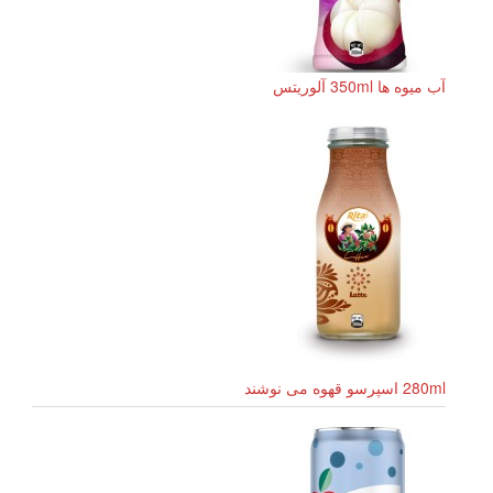
آب میوه ها 350ml آلوریتس
280ml اسپرسو قهوه می نوشند