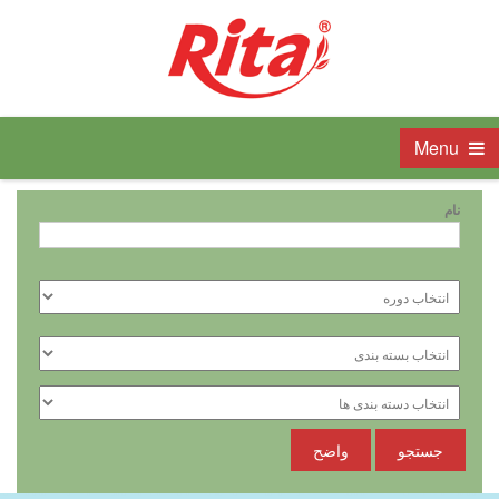
Menu
نام
جستجو
واضح