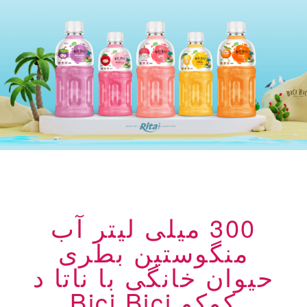
300 میلی لیتر آب
منگوستین بطری
حیوان خانگی با ناتا د
کوکو Bici Bici