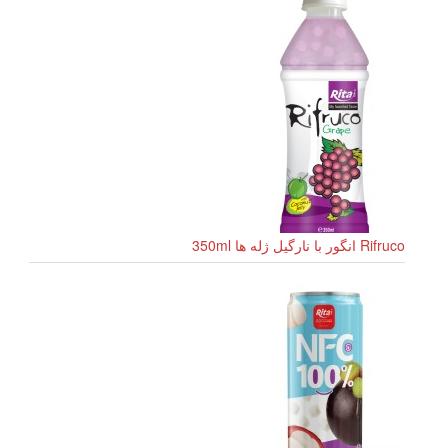
Rifruco انگور با نارگیل ژله ها 350ml