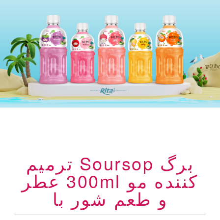
برگ Soursop ترمیم
کننده مو 300ml عطر
و طعم شور با