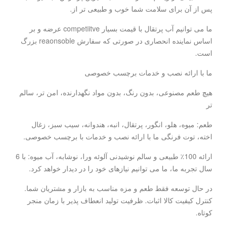
پس از آن برای سلامت شما خوب و طبیعی تر از.
ما می توانیم آب پرتقال با قیمت بسیار competiitve عرضه و بر
اساس نماینده انحصاری در صورتی که سفارش reaonsoble بزرگ
است.
ما با ارائه نصب و خدمات برچسب خصوصی
هیچ طعم مصنوعی، بدون رنگ، بدون مواد نگهدارنده، امن تر، سالم
تر
طعم: میوه، هلو، انگور، پرتقال، انبه، هندوانه، سیب سبز، زغال
اخته، توت فرنگی ما با ارائه نصب و خدمات با برچسب خصوصی.
ارائه 100٪ طبیعی و سالم نوشیدنی آلوئه ورا، نوشابه، آب میوه: با 6
سال تجربه ما، ما می توانیم نیازهای خود را در دیدار خواهد کرد.
در حال توسعه فقط طعم و مزه مناسب به بازار و مشتریان شما.
کنترل کیفیت کالا اثبات. ظرفیت تولید انعطاف پذیر با زمان منجر
کوتاه.