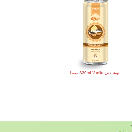
نوشیدنی 330ml Vanila سودا