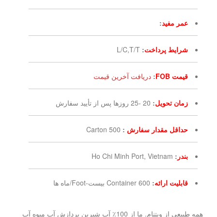
عمر مفید
:
شرایط پرداخت
:
L/C,T/T
قیمت FOB
:
دریافت آخرین قیمت
زمان تحویل
:
20 -25 روزها پس از تأیید سفارش
حداقل مقدار سفارش
:
500 Carton
بندر
:
Ho Chi Minh Port, Vietnam
قابلیت ارائه
:
600 Container بیست-Foot/ماه ها
همه طبیعی از ویتنام. ما از 100٪ آب شیرین پردازش آب میوه آب