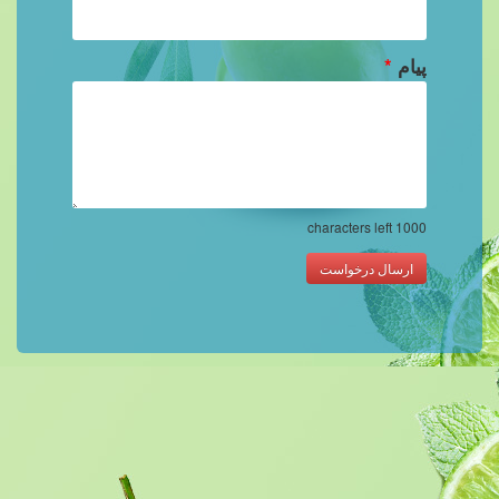
پیام
*
characters left
1000
ارسال درخواست