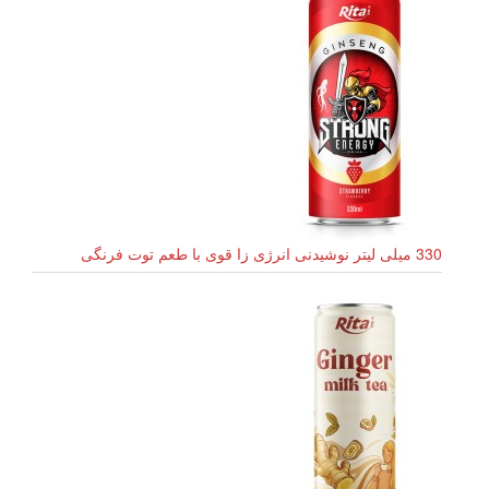
330 میلی لیتر نوشیدنی انرژی زا قوی با طعم توت فرنگی