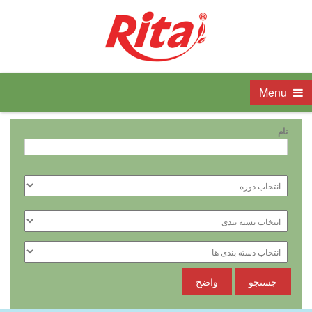
Menu
نام
جستجو
واضح