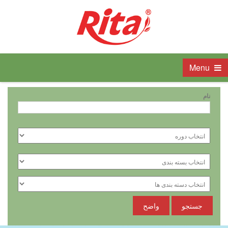
Menu
نام
جستجو
واضح