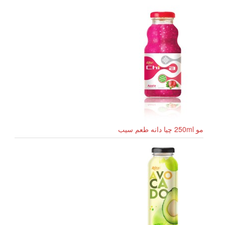
مو 250ml چیا دانه طعم سیب