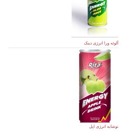
آلوئه ورا انرژی دینک
نوشابه انرژی اپل