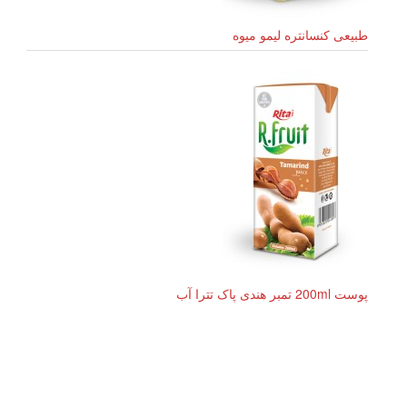
طبیعی کنسانتره لیمو میوه
پوست 200ml تمبر هندی پاک تترا آب