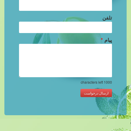
تلفن
پیام
*
characters left
1000
ارسال درخواست