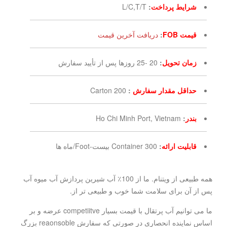
شرایط پرداخت
:
L/C,T/T
قیمت FOB
:
دریافت آخرین قیمت
زمان تحویل
:
20 -25 روزها پس از تأیید سفارش
حداقل مقدار سفارش
:
200 Carton
بندر
:
Ho Chi Minh Port, Vietnam
قابلیت ارائه
:
300 Container بیست-Foot/ماه ها
همه طبیعی از ویتنام. ما از 100٪ آب شیرین پردازش آب میوه آب
پس از آن برای سلامت شما خوب و طبیعی تر از.
ما می توانیم آب پرتقال با قیمت بسیار competiitve عرضه و بر
اساس نماینده انحصاری در صورتی که سفارش reaonsoble بزرگ