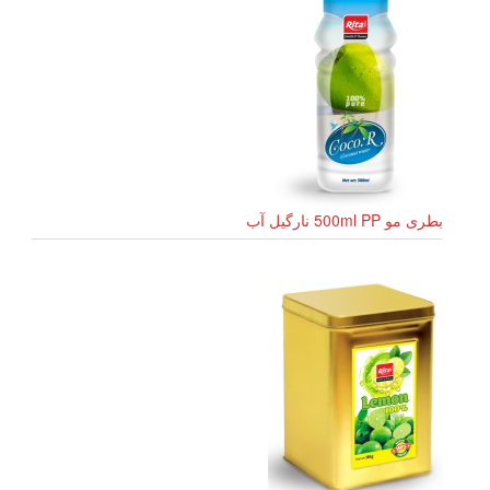
بطری مو 500ml PP نارگیل آب