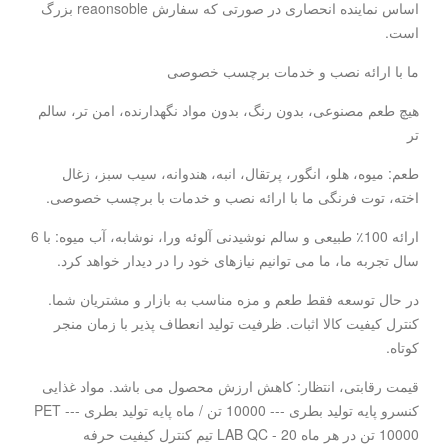
اساس نماینده انحصاری در صورتی که سفارش reaonsoble بزرگ
است.
ما با ارائه نصب و خدمات برچسب خصوصی
هیچ طعم مصنوعی، بدون رنگ، بدون مواد نگهدارنده، امن تر، سالم
تر
طعم: میوه، هلو، انگور، پرتقال، انبه، هندوانه، سیب سبز، زغال
اخته، توت فرنگی ما با ارائه نصب و خدمات با برچسب خصوصی.
ارائه 100٪ طبیعی و سالم نوشیدنی آلوئه ورا، نوشابه، آب میوه: با 6
سال تجربه ما، ما می توانیم نیازهای خود را در دیدار خواهد کرد.
در حال توسعه فقط طعم و مزه مناسب به بازار و مشتریان شما.
کنترل کیفیت کالا اثبات. ظرفیت تولید انعطاف پذیر با زمان منجر
کوتاه.
قیمت رقابتی، انتظار: کاهش ارزش محصول می باشد. مواد غذایی
کنسرو پایه تولید بطری --- 10000 تن / ماه پایه تولید بطری PET ---
10000 تن در هر ماه LAB QC - 20 تیم کنترل کیفیت حرفه