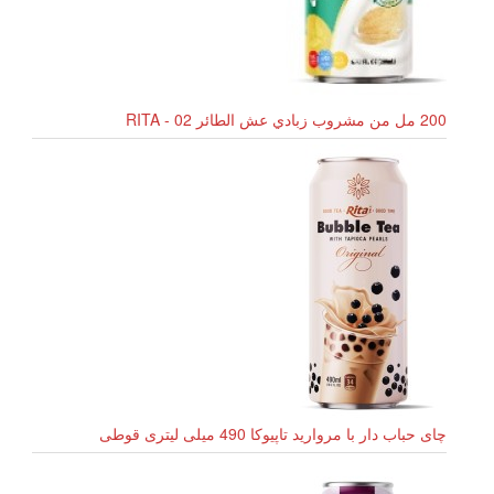
200 مل من مشروب زبادي عش الطائر RITA - 02
چای حباب دار با مروارید تاپیوکا 490 میلی لیتری قوطی