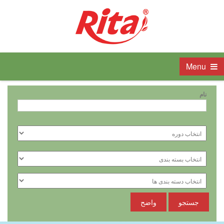
Menu
نام
جستجو
واضح