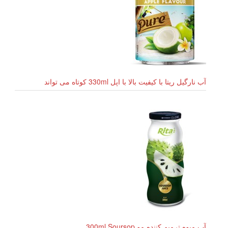
آب نارگیل ریتا با کیفیت بالا با اپل 330ml کوتاه می تواند
آب میوه ترمیم کننده مو 300ml Soursop