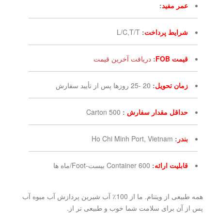
عمر مفید
:
شرایط پرداخت
:
L/C,T/T
قیمت FOB
:
دریافت آخرین قیمت
زمان تحویل
:
20 -25 روزها پس از تأیید سفارش
حداقل مقدار سفارش
:
500 Carton
بندر
:
Ho Chi Minh Port, Vietnam
قابلیت ارائه
:
600 Container بیست-Foot/ماه ها
همه طبیعی از ویتنام. ما از 100٪ آب شیرین پردازش آب میوه آب
پس از آن برای سلامت شما خوب و طبیعی تر از.