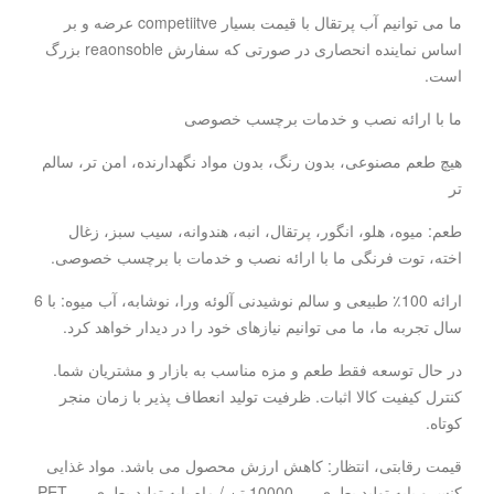
ما می توانیم آب پرتقال با قیمت بسیار competiitve عرضه و بر
اساس نماینده انحصاری در صورتی که سفارش reaonsoble بزرگ
است.
ما با ارائه نصب و خدمات برچسب خصوصی
هیچ طعم مصنوعی، بدون رنگ، بدون مواد نگهدارنده، امن تر، سالم
تر
طعم: میوه، هلو، انگور، پرتقال، انبه، هندوانه، سیب سبز، زغال
اخته، توت فرنگی ما با ارائه نصب و خدمات با برچسب خصوصی.
ارائه 100٪ طبیعی و سالم نوشیدنی آلوئه ورا، نوشابه، آب میوه: با 6
سال تجربه ما، ما می توانیم نیازهای خود را در دیدار خواهد کرد.
در حال توسعه فقط طعم و مزه مناسب به بازار و مشتریان شما.
کنترل کیفیت کالا اثبات. ظرفیت تولید انعطاف پذیر با زمان منجر
کوتاه.
قیمت رقابتی، انتظار: کاهش ارزش محصول می باشد. مواد غذایی
کنسرو پایه تولید بطری --- 10000 تن / ماه پایه تولید بطری PET ---