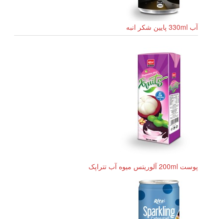
آب 330ml پایین شکر انبه
پوست 200ml آلوریتس میوه آب تتراپک