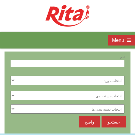
Menu
نام
جستجو
واضح