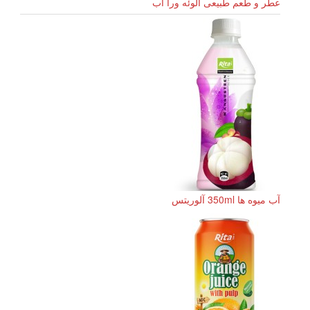
عطر و طعم طبیعی آلوئه ورا آب
آب میوه ها 350ml آلوریتس