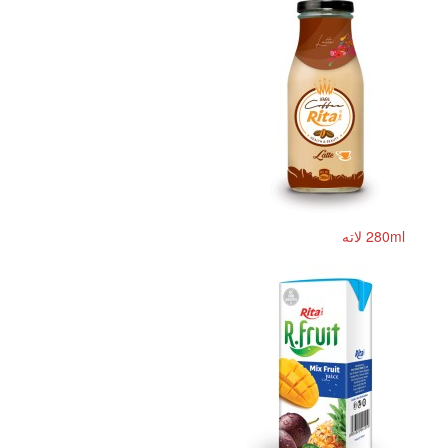
280ml لاته