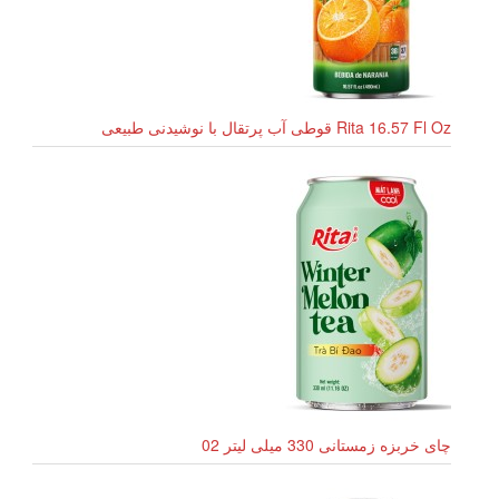
Rita 16.57 Fl Oz قوطی آب پرتقال با نوشیدنی طبیعی
چای خربزه زمستانی 330 میلی لیتر 02