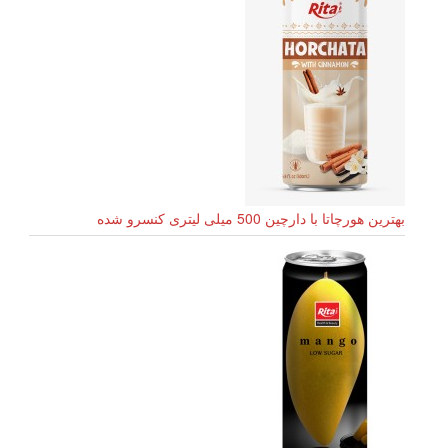
بهترین هورچاتا با دارچین 500 میلی لیتری کنسرو شده