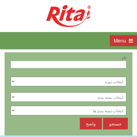
Menu
نام
جستجو
واضح