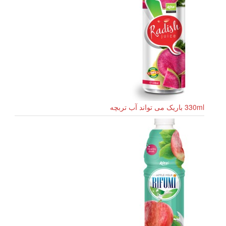
330ml باریک می تواند آب تربچه