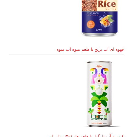
قهوه ای آب برنج با طعم میوه آب میوه
کنسرو آب نارگیل با طعم هلو 250 میلی لیتر