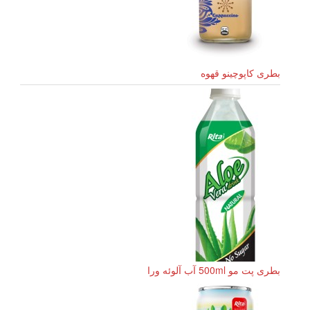
بطری کاپوچینو قهوه
بطری پت مو 500ml آب آلوئه ورا