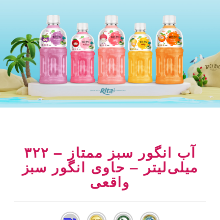
آب انگور سبز ممتاز – ۳۲۲
میلی‌لیتر – حاوی انگور سبز
واقعی