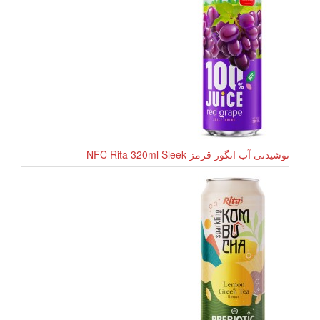
نوشیدنی آب انگور قرمز NFC Rita 320ml Sleek