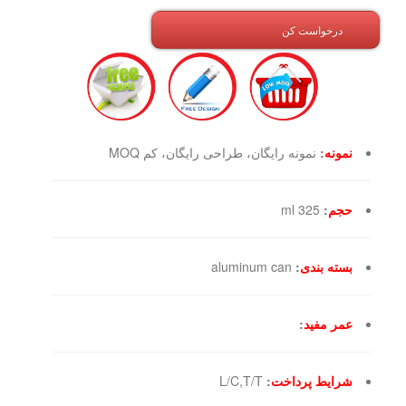
درخواست کن
نمونه
:
نمونه رایگان، طراحی رایگان، کم MOQ
حجم
:
325 ml
بسته بندی
:
aluminum can
عمر مفید
:
شرایط پرداخت
:
L/C,T/T