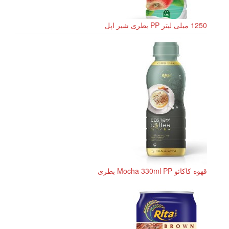
1250 میلی لیتر PP بطری شیر اپل
قهوه کاکائو Mocha 330ml PP بطری