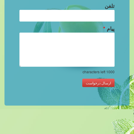
تلفن
پیام
*
characters left
1000
ارسال درخواست