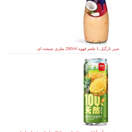
شیر نارگیل با طعم قهوه 290ml بطری شیشه ای