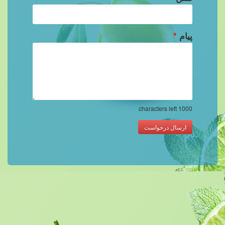
پیام
*
characters left
1000
ارسال درخواست