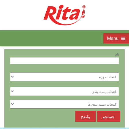
Menu
نام
جستجو
واضح