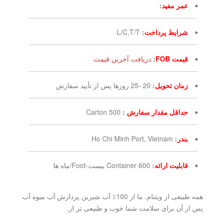
عمر مفید
:
شرایط پرداخت
:
L/C,T/T
قیمت FOB
:
دریافت آخرین قیمت
زمان تحویل
:
20 -25 روزها پس از تأیید سفارش
حداقل مقدار سفارش
:
500 Carton
بندر
:
Ho Chi Minh Port, Vietnam
قابلیت ارائه
:
600 Container بیست-Foot/ماه ها
همه طبیعی از ویتنام. ما از 100٪ آب شیرین پردازش آب میوه آب
پس از آن برای سلامت شما خوب و طبیعی تر از.