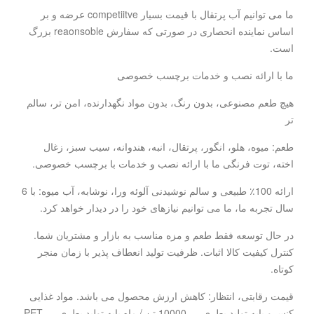
ما می توانیم آب پرتقال با قیمت بسیار competiitve عرضه و بر
اساس نماینده انحصاری در صورتی که سفارش reaonsoble بزرگ
است.
ما با ارائه نصب و خدمات برچسب خصوصی
هیچ طعم مصنوعی، بدون رنگ، بدون مواد نگهدارنده، امن تر، سالم
تر
طعم: میوه، هلو، انگور، پرتقال، انبه، هندوانه، سیب سبز، زغال
اخته، توت فرنگی ما با ارائه نصب و خدمات با برچسب خصوصی.
ارائه 100٪ طبیعی و سالم نوشیدنی آلوئه ورا، نوشابه، آب میوه: با 6
سال تجربه ما، ما می توانیم نیازهای خود را در دیدار خواهد کرد.
در حال توسعه فقط طعم و مزه مناسب به بازار و مشتریان شما.
کنترل کیفیت کالا اثبات. ظرفیت تولید انعطاف پذیر با زمان منجر
کوتاه.
قیمت رقابتی، انتظار: کاهش ارزش محصول می باشد. مواد غذایی
کنسرو پایه تولید بطری --- 10000 تن / ماه پایه تولید بطری PET ---