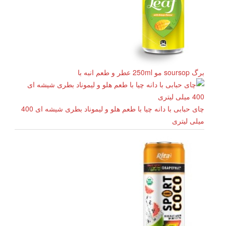
برگ soursop مو 250ml عطر و طعم انبه با
چای حبابی با دانه چیا با طعم هلو و لیموناد بطری شیشه ای 400
میلی لیتری