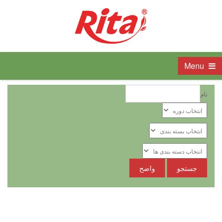
Menu
نام
جستجو
واضح