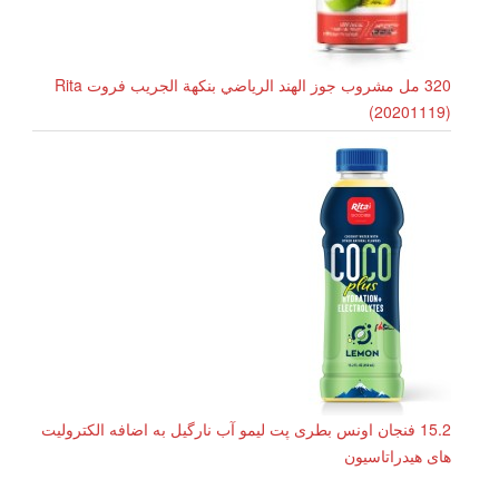
320 مل مشروب جوز الهند الرياضي بنكهة الجريب فروت Rita
(20201119)
15.2 فنجان اونس بطری پت لیمو آب نارگیل به اضافه الکترولیت
های هیدراتاسیون