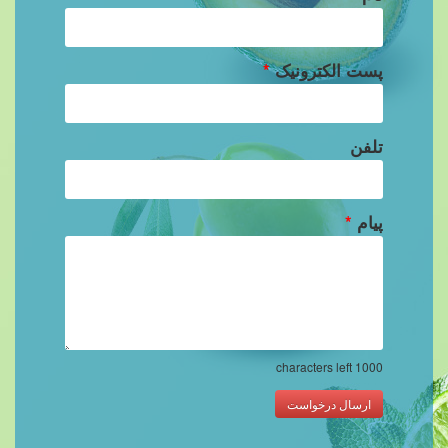
پست الکترونیک
*
تلفن
پیام
*
characters left
1000
ارسال درخواست