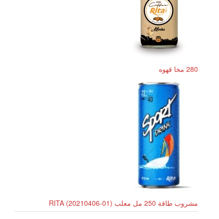
280 مخا قهوه
مشروب طاقة 250 مل معلب RITA (20210406-01)