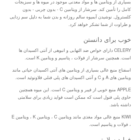
بسیاری از ویتامین ها و مواد معدنی موجود در میوه ها و سبزیجات
کامل را تأمین کند. سرشار از ویتامین C - بدون چربی - بدون
کلسترول. نوشیدن آبمیوه سالم روزانه و بدن شما به دلیل سم زدایی
و طراوت از شما تشکر خواهد کرد.
خوب برای دانستن
CELERY دارای خواص ضد التهابی و انبوهی از آنتی اکسیدان ها
است. همچنین سرشار از فولات ، پتاسیم و ویتامین K است.
اسفناج منبع عالی بسیاری از ویتامین های آنتی اکسیدان حیاتی مانند
ویتامین های A و C و آنتی اکسیدان های پلی فنلی فلاونوئید است.
APPLE منبع خوبی از فیبر و ویتامین C است. این میوه همچنین
حاوی پلی فنول است که ممکن است فواید زیادی برای سلامتی
داشته باشد.
KIWI منبع عالی مواد مغذی مانند ویتامین C ، ویتامین K ، ویتامین E
، فولات و پتاسیم است.
فواید سلامتی