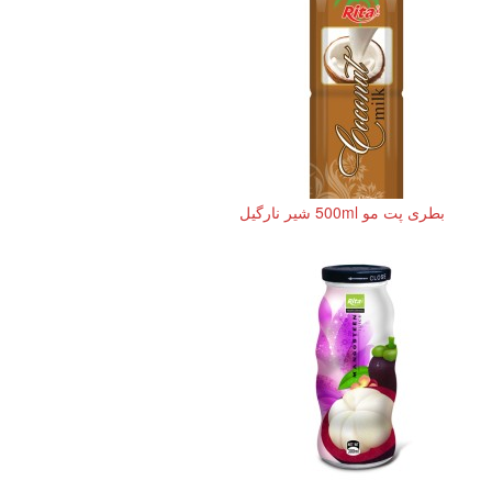
بطری پت مو 500ml شیر نارگیل