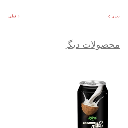
بعدی >
< قبلی
محصولات دیگ
ر