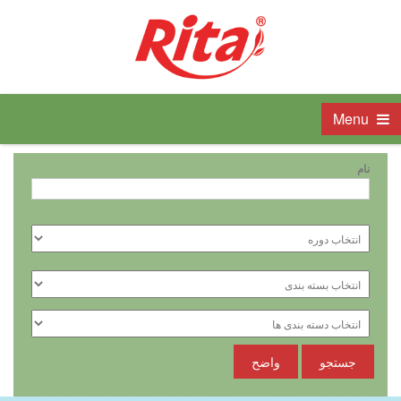
Menu
نام
جستجو
واضح