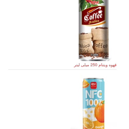
قهوه ویتنام 250 میلی لیتر