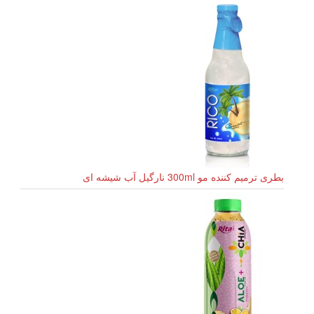
بطری ترمیم کننده مو 300ml نارگیل آب شیشه ای