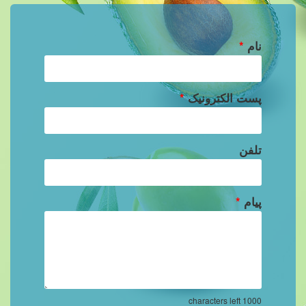
نام
*
پست الکترونیک
*
تلفن
پیام
*
characters left
1000