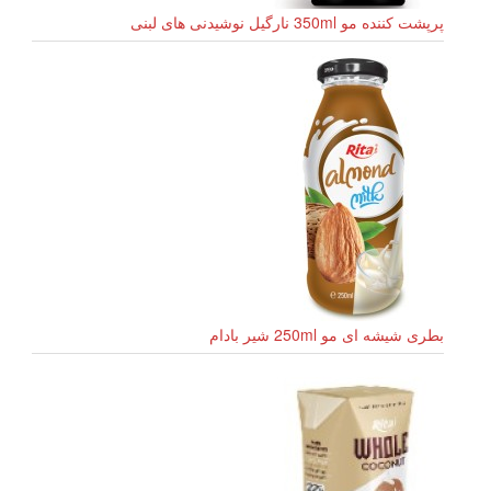
پرپشت کننده مو 350ml نارگیل نوشیدنی های لبنی
بطری شیشه ای مو 250ml شیر بادام