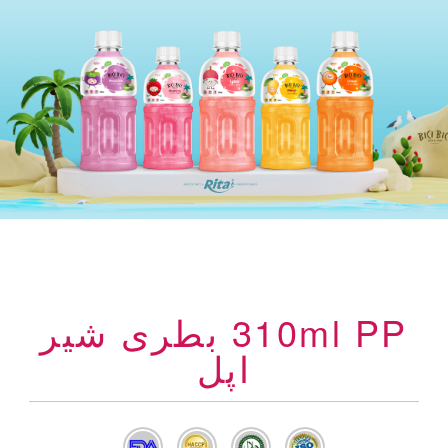
310ml PP بطری شیر
اپل