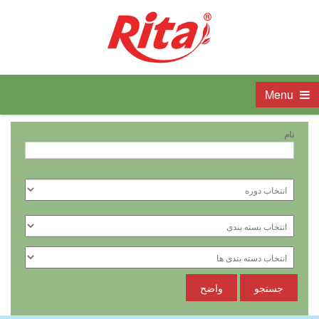
Menu
نام
جستجو
واضح