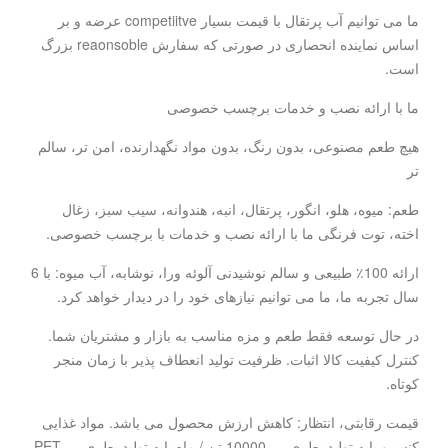
ما می توانیم آب پرتقال با قیمت بسیار competiitve عرضه و بر
اساس نماینده انحصاری در صورتی که سفارش reaonsoble بزرگ
است.
ما با ارائه نصب و خدمات برچسب خصوصی
هیچ طعم مصنوعی، بدون رنگ، بدون مواد نگهدارنده، امن تر، سالم
تر
طعم: میوه، هلو، انگور، پرتقال، انبه، هندوانه، سیب سبز، زغال
اخته، توت فرنگی ما با ارائه نصب و خدمات با برچسب خصوصی.
ارائه 100٪ طبیعی و سالم نوشیدنی آلوئه ورا، نوشابه، آب میوه: با 6
سال تجربه ما، ما می توانیم نیازهای خود را در دیدار خواهد کرد.
در حال توسعه فقط طعم و مزه مناسب به بازار و مشتریان شما.
کنترل کیفیت کالا اثبات. ظرفیت تولید انعطاف پذیر با زمان منجر
کوتاه.
قیمت رقابتی، انتظار: کاهش ارزش محصول می باشد. مواد غذایی
کنسرو پایه تولید بطری --- 10000 تن / ماه پایه تولید بطری PET ---