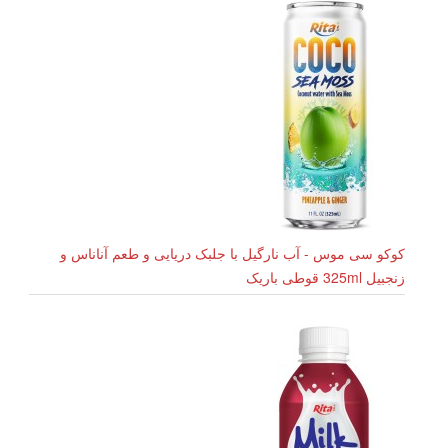
کوکو سی موس - آب نارگیل با جلبک دریایی و طعم آناناس و
زنجبیل 325ml قوطی باریک