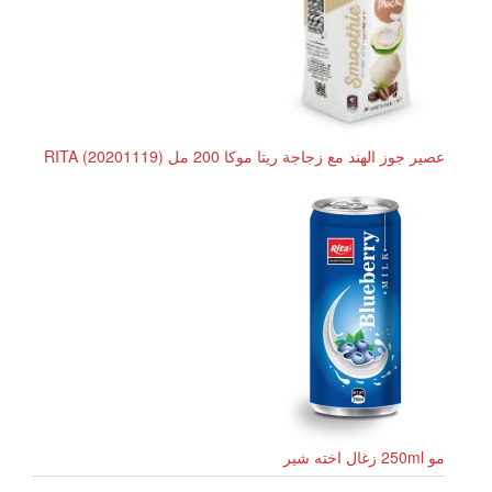
عصير جوز الهند مع زجاجة ريتا موكا 200 مل RITA (20201119)
مو 250ml زغال اخته شیر