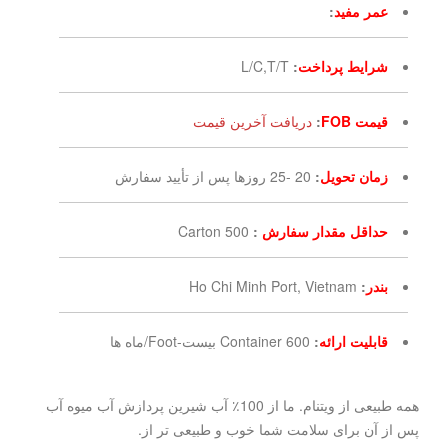
عمر مفید
:
شرایط پرداخت
:
L/C,T/T
قیمت FOB
:
دریافت آخرین قیمت
زمان تحویل
:
20 -25 روزها پس از تأیید سفارش
حداقل مقدار سفارش
:
500 Carton
بندر
:
Ho Chi Minh Port, Vietnam
قابلیت ارائه
:
600 Container بیست-Foot/ماه ها
همه طبیعی از ویتنام. ما از 100٪ آب شیرین پردازش آب میوه آب
پس از آن برای سلامت شما خوب و طبیعی تر از.