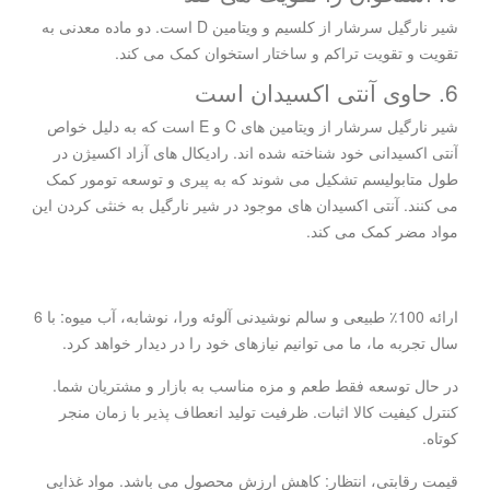
شیر نارگیل سرشار از کلسیم و ویتامین D است. دو ماده معدنی به
تقویت و تقویت تراکم و ساختار استخوان کمک می کند.
6. حاوی آنتی اکسیدان است
شیر نارگیل سرشار از ویتامین های C و E است که به دلیل خواص
آنتی اکسیدانی خود شناخته شده اند. رادیکال های آزاد اکسیژن در
طول متابولیسم تشکیل می شوند که به پیری و توسعه تومور کمک
می کنند. آنتی اکسیدان های موجود در شیر نارگیل به خنثی کردن این
مواد مضر کمک می کند.
ارائه 100٪ طبیعی و سالم نوشیدنی آلوئه ورا، نوشابه، آب میوه: با 6
سال تجربه ما، ما می توانیم نیازهای خود را در دیدار خواهد کرد.
در حال توسعه فقط طعم و مزه مناسب به بازار و مشتریان شما.
کنترل کیفیت کالا اثبات. ظرفیت تولید انعطاف پذیر با زمان منجر
کوتاه.
قیمت رقابتی، انتظار: کاهش ارزش محصول می باشد. مواد غذایی