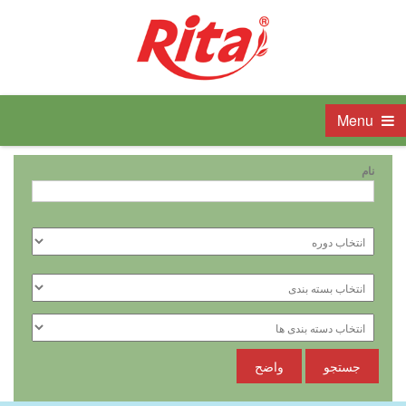
Menu
نام
جستجو
واضح