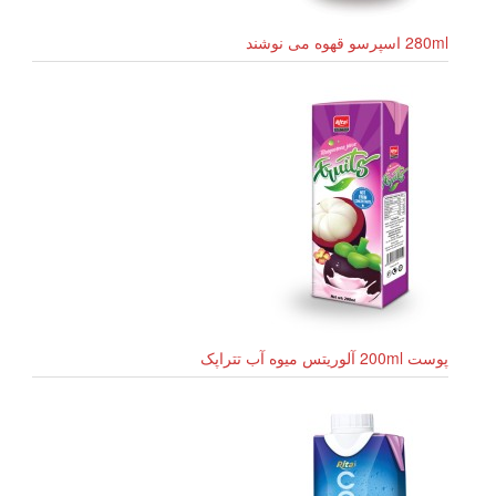
280ml اسپرسو قهوه می نوشند
پوست 200ml آلوریتس میوه آب تتراپک