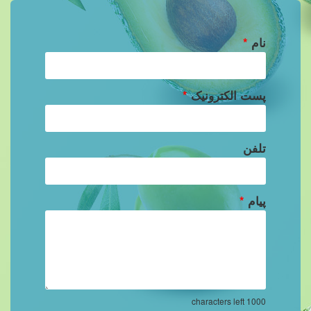
نام
*
پست الکترونیک
*
تلفن
پیام
*
characters left
1000