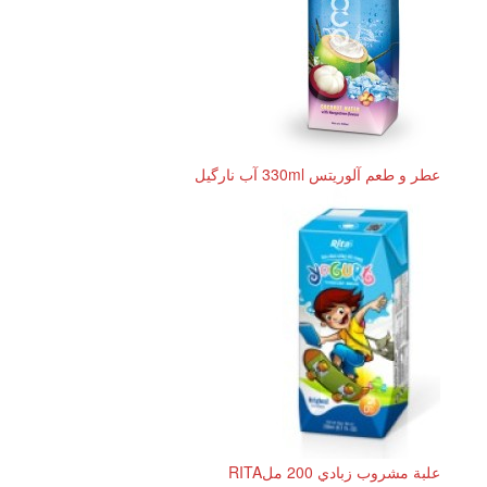
عطر و طعم آلوریتس 330ml آب نارگیل
علبة مشروب زبادي 200 ملRITA