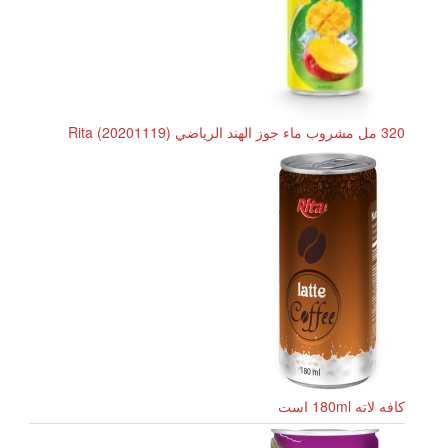
320 مل مشروب ماء جوز الهند الرياضي Rita (20201119)
کافه لاته 180ml است