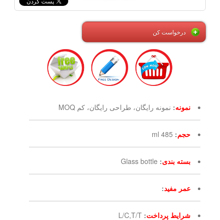
درخواست کن
نمونه
:
نمونه رایگان، طراحی رایگان، کم MOQ
حجم
:
485 ml
بسته بندی
:
Glass bottle
عمر مفید
:
شرایط پرداخت
:
L/C,T/T