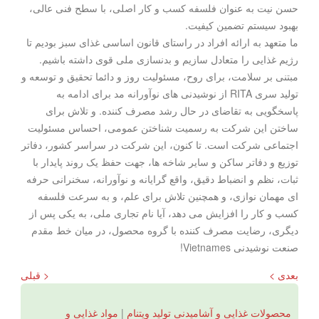
حسن نیت به عنوان فلسفه کسب و کار اصلی، با سطح فنی عالی،
بهبود سیستم تضمین کیفیت.
ما متعهد به ارائه افراد در راستای قانون اساسی غذای سبز بودیم تا
رژیم غذایی را متعادل سازیم و بدنسازی ملی قوی داشته باشیم.
مبتنی بر سلامت، برای روح، مسئولیت روز و دائما تحقیق و توسعه و
تولید سری RITA از نوشیدنی های نوآورانه مد برای ادامه به
پاسخگویی به تقاضای در حال رشد مصرف کننده. و تلاش برای
ساختن این شرکت به رسمیت شناختن عمومی، احساس مسئولیت
اجتماعی شرکت است. تا کنون، این شرکت در سراسر کشور، دفاتر
توزیع و دفاتر ساکن و سایر شاخه ها، جهت حفظ یک روند پایدار با
ثبات، نظم و انضباط دقیق، واقع گرایانه و نوآورانه، سخنرانی حرفه
ای مهمان نوازی، و همچنین تلاش برای علم، و به سرعت فلسفه
کسب و کار را افزایش می دهد، آیا نام تجاری ملی، به یکی پس از
دیگری، رضایت مصرف کننده با گروه محصول، در میان خط مقدم
صنعت نوشیدنی Vietnames!
بعدی >
< قبلی
محصولات غذایی و آشامیدنی تولید ویتنام
|
مواد غذایی و