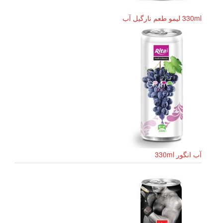
330ml لیمو طعم نارگیل آب
آب انگور 330ml