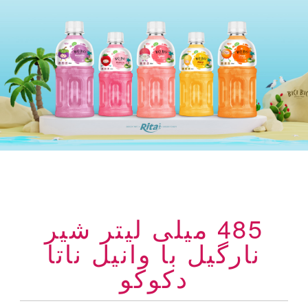
485 میلی لیتر شیر
نارگیل با وانیل ناتا
دکوکو