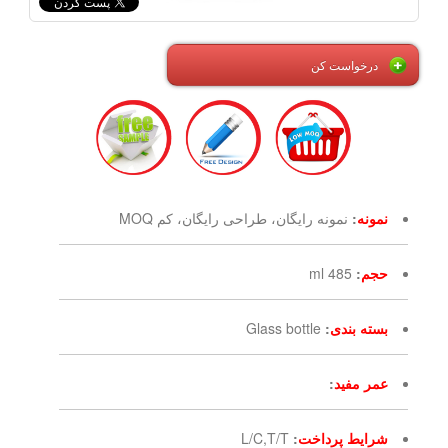
درخواست کن
نمونه
:
نمونه رایگان، طراحی رایگان، کم MOQ
حجم
:
485 ml
بسته بندی
:
Glass bottle
عمر مفید
:
شرایط پرداخت
:
L/C,T/T