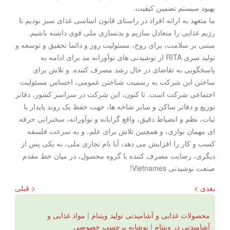
بهبود سیستم تضمین کیفیت.
ما متعهد به ارائه افراد در راستای قانون اساسی غذای سبز بودیم تا
رژیم غذایی را متعادل سازیم و بدنسازی ملی قوی داشته باشیم.
مبتنی بر سلامت، برای روح، مسئولیت روز و دائما تحقیق و توسعه و
تولید سری RITA از نوشیدنی های نوآورانه مد برای ادامه به
پاسخگویی به تقاضای در حال رشد مصرف کننده. و تلاش برای
ساختن این شرکت به رسمیت شناختن عمومی، احساس مسئولیت
اجتماعی شرکت است. تا کنون، این شرکت در سراسر کشور، دفاتر
توزیع و دفاتر ساکن و سایر شاخه ها، جهت حفظ یک روند پایدار با
ثبات، نظم و انضباط دقیق، واقع گرایانه و نوآورانه، سخنرانی حرفه
ای مهمان نوازی، و همچنین تلاش برای علم، و به سرعت فلسفه
کسب و کار را افزایش می دهد، آیا نام تجاری ملی، به یکی پس از
دیگری، رضایت مصرف کننده با گروه محصول، در میان خط مقدم
صنعت نوشیدنی Vietnames!
بعدی >
< قبلی
محصولات غذایی و آشامیدنی تولید ویتنام
|
مواد غذایی و
آشامیدنی در ویتنام
|
نوشابه برچسب خصوصی