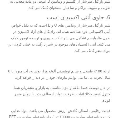
شیر نارگیل سرشار از کلسیم و ویتامین D است. دو ماده معدنی به
تقویت و تقویت تراکم و ساختار استخوان کمک می کند.
6. حاوی آنتی اکسیدان است
شیر نارگیل سرشار از ویتامین های C و E است که به دلیل خواص
آنتی اکسیدانی خود شناخته شده اند. رادیکال های آزاد اکسیژن در
طول متابولیسم تشکیل می شوند که به پیری و توسعه تومور کمک
می کنند. آنتی اکسیدان های موجود در شیر نارگیل به خنثی کردن این
مواد مضر کمک می کند.
ارائه 100٪ طبیعی و سالم نوشیدنی آلوئه ورا، نوشابه، آب میوه: با 6
سال تجربه ما، ما می توانیم نیازهای خود را در دیدار خواهد کرد.
در حال توسعه فقط طعم و مزه مناسب به بازار و مشتریان شما.
کنترل کیفیت کالا اثبات. ظرفیت تولید انعطاف پذیر با زمان منجر
کوتاه.
قیمت رقابتی، انتظار: کاهش ارزش محصول می باشد. مواد غذایی
کنسرو پایه تولید بطری --- 10000 تن / ماه پایه تولید بطری PET ---