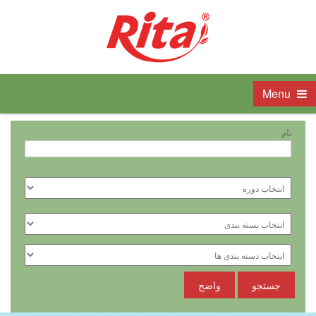
Menu
نام
جستجو
واضح