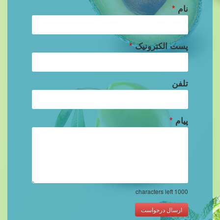
نام
*
پست الکترونیک
*
تلفن
پیام
*
characters left
1000
ارسال درخواست