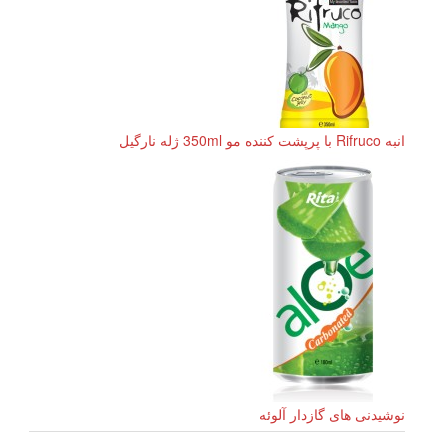
انبه Rifruco با پرپشت کننده مو 350ml ژله نارگیل
نوشیدنی های گازدار آلوئه