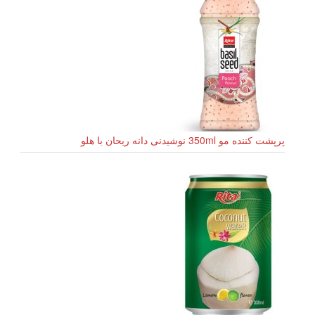
پرپشت کننده مو 350ml نوشیدنی دانه ریحان با هلو