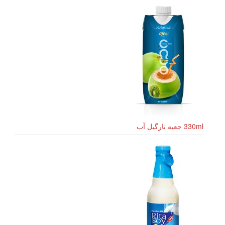
330ml جعبه نارگیل آب