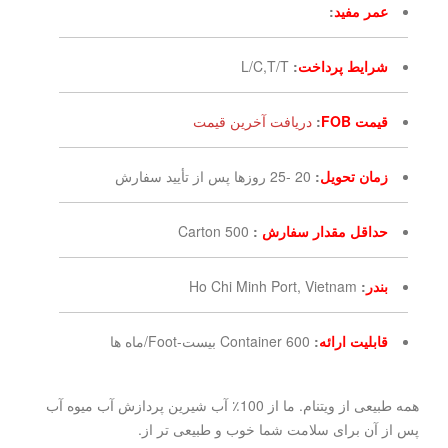
عمر مفید
:
شرایط پرداخت
:
L/C,T/T
قیمت FOB
:
دریافت آخرین قیمت
زمان تحویل
:
20 -25 روزها پس از تأیید سفارش
حداقل مقدار سفارش
:
500 Carton
بندر
:
Ho Chi Minh Port, Vietnam
قابلیت ارائه
:
600 Container بیست-Foot/ماه ها
همه طبیعی از ویتنام. ما از 100٪ آب شیرین پردازش آب میوه آب
پس از آن برای سلامت شما خوب و طبیعی تر از.