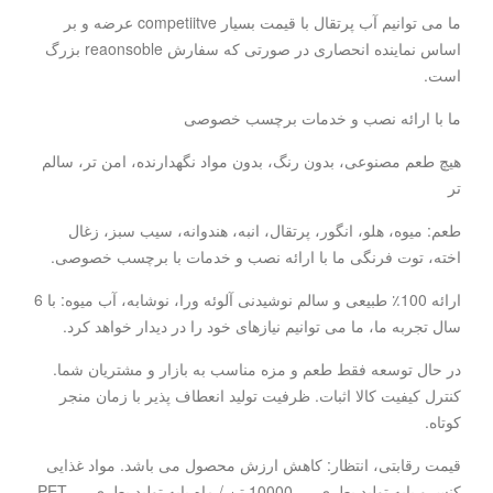
ما می توانیم آب پرتقال با قیمت بسیار competiitve عرضه و بر
اساس نماینده انحصاری در صورتی که سفارش reaonsoble بزرگ
است.
ما با ارائه نصب و خدمات برچسب خصوصی
هیچ طعم مصنوعی، بدون رنگ، بدون مواد نگهدارنده، امن تر، سالم
تر
طعم: میوه، هلو، انگور، پرتقال، انبه، هندوانه، سیب سبز، زغال
اخته، توت فرنگی ما با ارائه نصب و خدمات با برچسب خصوصی.
ارائه 100٪ طبیعی و سالم نوشیدنی آلوئه ورا، نوشابه، آب میوه: با 6
سال تجربه ما، ما می توانیم نیازهای خود را در دیدار خواهد کرد.
در حال توسعه فقط طعم و مزه مناسب به بازار و مشتریان شما.
کنترل کیفیت کالا اثبات. ظرفیت تولید انعطاف پذیر با زمان منجر
کوتاه.
قیمت رقابتی، انتظار: کاهش ارزش محصول می باشد. مواد غذایی
کنسرو پایه تولید بطری --- 10000 تن / ماه پایه تولید بطری PET ---