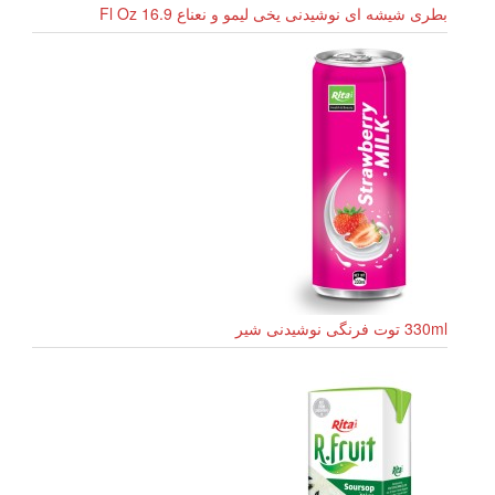
بطری شیشه ای نوشیدنی یخی لیمو و نعناع 16.9 Fl Oz
330ml توت فرنگی نوشیدنی شیر