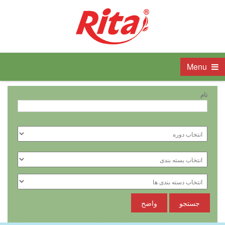
Menu
نام
جستجو
واضح