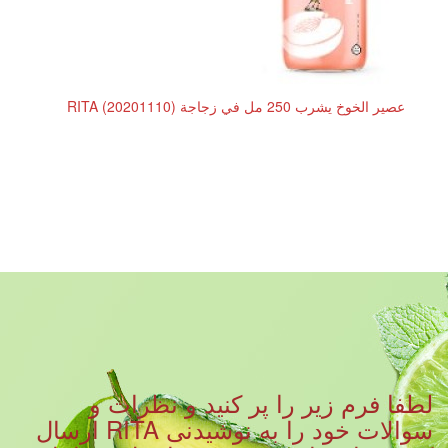
عصير الخوخ يشرب 250 مل في زجاجة RITA (20201110)
لطفا فرم زیر را پر کنید و نظرات و
سوالات خود را به نوشیدنی RITA ارسال