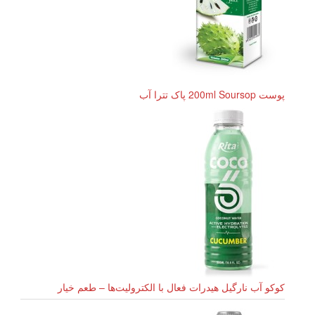
پوست 200ml Soursop پاک تترا آب
کوکو آب نارگیل هیدرات فعال با الکترولیت‌ها – طعم خیار