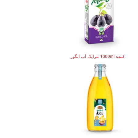
کننده 1000ml تتراپک آب انگور