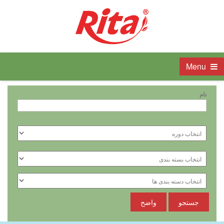
Menu
نام
جستجو
واضح