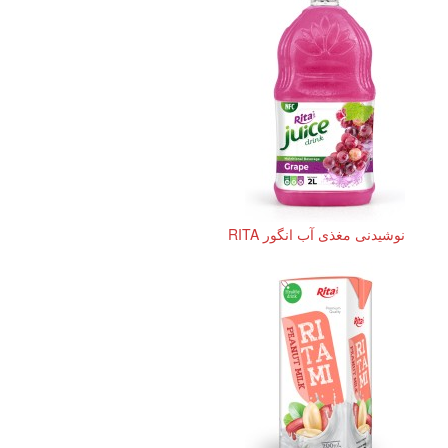
نوشیدنی مغذی آب انگور RITA