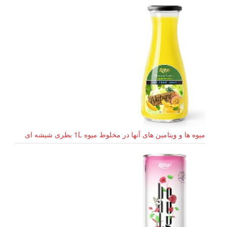
میوه ها و ویتامین های آنها در مخلوط میوه 1L بطری شیشه ای