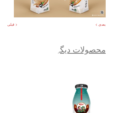
بعدی >
< قبلی
محصولات دیگ
ر