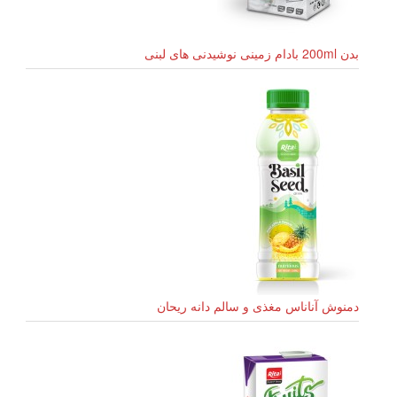
بدن 200ml بادام زمینی نوشیدنی های لبنی
دمنوش آناناس مغذی و سالم دانه ریحان