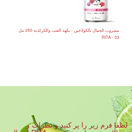
مشروب الجمال بالكولاجين - نكهة العنب والكركديه 250 مل
RITA - 03
لطفا فرم زیر را پر کنید و نظرات و