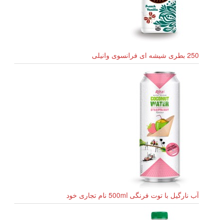
250 بطری شیشه ای فرانسوی وانیلی
آب نارگیل با توت فرنگی 500ml نام تجاری خود