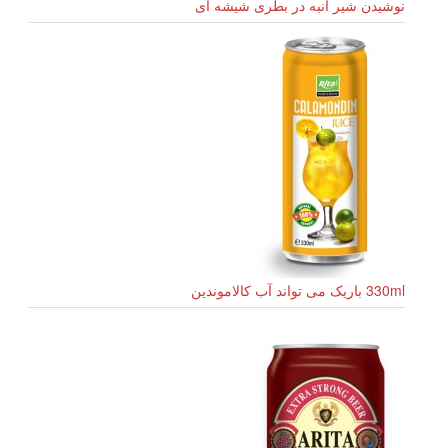
نوشیدن شیر انبه در بطری شیشه ای
330ml باریک می تواند آب کالاموندین