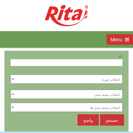
Menu
نام
جستجو
واضح