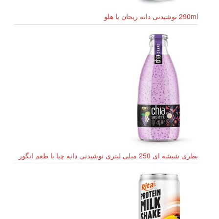
290ml نوشیدنی دانه ریحان با هلو
بطری شیشه ای 250 میلی لیتری نوشیدنی دانه چیا با طعم انگور