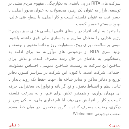
شرکت های RITA در پی پایبندی به یکپارچگی، مفهوم مردم مبتنی بر
توسعه، بازار به عنوان یک رهبر، محصولات به عنوان محور اصلی، با
حسن نیت به عنوان فلسفه کسب و کار اصلی، با سطح فنی عالی،
بهبود سیستم تضمین کیفیت.
ما متعهد به ارائه افراد در راستای قانون اساسی غذای سبز بودیم تا
رژیم غذایی را متعادل سازیم و بدنسازی ملی قوی داشته باشیم.
مبتنی بر سلامت، برای روح، مسئولیت روز و دائما تحقیق و توسعه و
تولید سری RITA از نوشیدنی های نوآورانه مد برای ادامه به
پاسخگویی به تقاضای در حال رشد مصرف کننده. و تلاش برای
ساختن این شرکت به رسمیت شناختن عمومی، احساس مسئولیت
اجتماعی شرکت است. تا کنون، این شرکت در سراسر کشور، دفاتر
توزیع و دفاتر ساکن و سایر شاخه ها، جهت حفظ یک روند پایدار با
ثبات، نظم و انضباط دقیق، واقع گرایانه و نوآورانه، سخنرانی حرفه
ای مهمان نوازی، و همچنین تلاش برای علم، و به سرعت فلسفه
کسب و کار را افزایش می دهد، آیا نام تجاری ملی، به یکی پس از
دیگری، رضایت مصرف کننده با گروه محصول، در میان خط مقدم
صنعت نوشیدنی Vietnames!
بعدی >
< قبلی