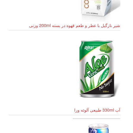
شیر نارگیل با عطر و طعم قهوه در بسته 200ml وزنی
آب 330ml طبیعی آلوئه ورا