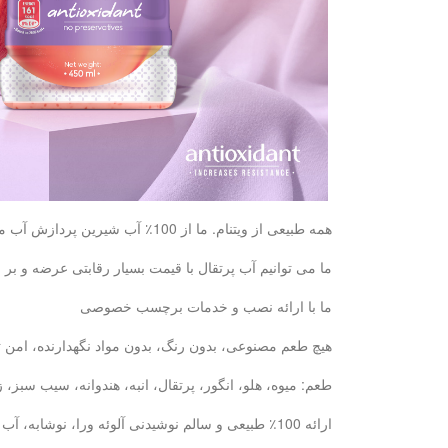
همه طبیعی از ویتنام. ما از 100٪ آب شیرین پردازش آب میوه آب پس از آن برای سلامت شما خوب و طبیعی تر از.
ما می توانیم آب پرتقال با قیمت بسیار رقابتی عرضه و 
ما با ارائه نصب و خدمات برچسب خصوصی
هیچ طعم مصنوعی، بدون رنگ، بدون مواد نگهدارنده، امن ت
طعم: میوه، هلو، انگور، پرتقال، انبه، هندوانه، سیب سبز
ارائه 100٪ طبیعی و سالم نوشیدنی آلوئه ورا، نوشابه، آب میوه: با 6 سال تجربه ما، ما می توانیم نیازهای خود را در دیدار خواهد کرد.