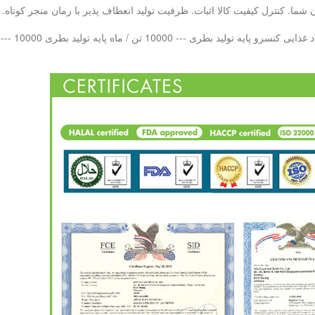
ما. کنترل کیفیت کالا اثبات. ظرفیت تولید انعطاف پذیر با زمان منجر کوتاه.
 بطری PET --- 10000 تن در هر ماه LAB QC - 20 تیم کنترل کیفیت حرفه