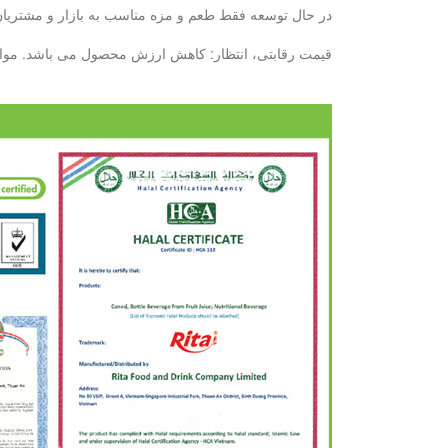
در حال توسعه فقط طعم و مزه مناسب به بازار و مشتریان ش
قیمت رقابتی، انتظار: کاهش ارزش محصول می باشد. مواد غذایی کنسرو پایه تولید بطری --- 10000 تن / ماه پایه تولید