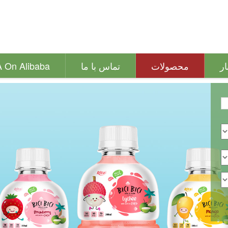
ار
محصولات
تماس با ما
A On Alibaba