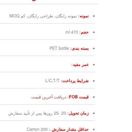
نمونه
:
نمونه رایگان، طراحی رایگان، کم MOQ
حجم
:
470 ml
بسته بندی
:
PET bottle
عمر مفید
:
شرایط پرداخت
:
L/C,T/T
قیمت FOB
:
دریافت آخرین قیمت
زمان تحویل
:
20 -25 روزها پس از تأیید سفارش
حداقل مقدار سفارش
:
200 Carton