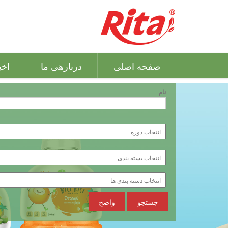
صفحه اصلی
دربارهی ما
اخب
نام
جستجو
واضح