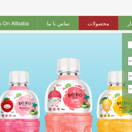
ار
محصولات
تماس با ما
A On Alibaba