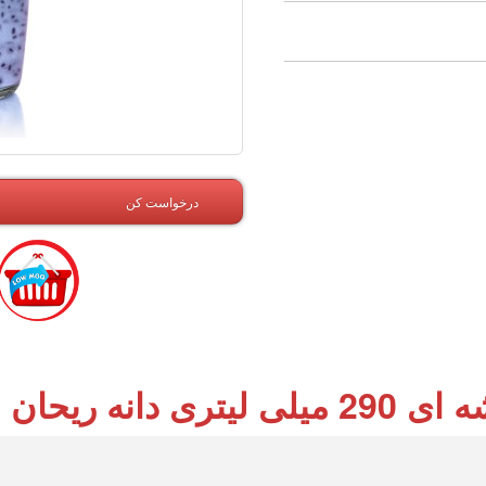
درخواست کن
طعم زغال اخته