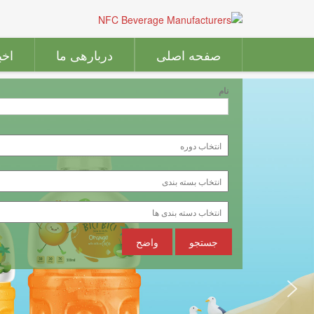
صفحه اصلی
دربارهی ما
اخب
نام
جستجو
واضح