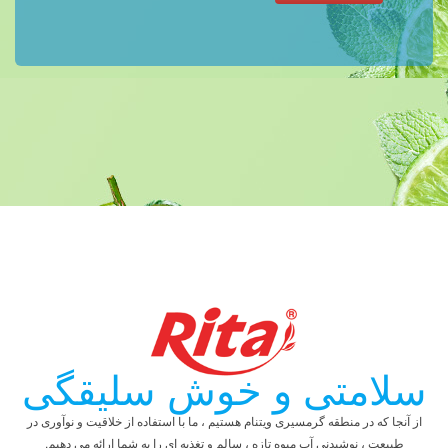
سلامتی و خوش سلیقگی
از آنجا که در منطقه گرمسیری ویتنام هستیم ، ما با استفاده از خلاقیت و نوآوری در
طبیعت ، نوشیدنی آب میوه تازه ، سالم و تغذیه ای را به شما ارائه می دهیم.