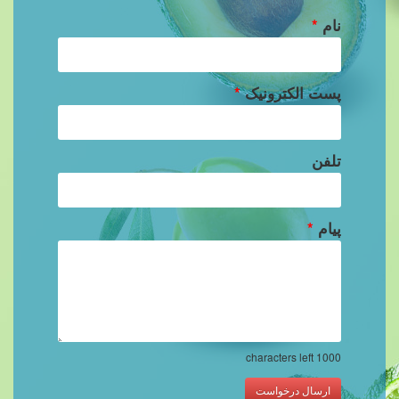
نام
*
پست الکترونیک
*
تلفن
پیام
*
characters left
1000
ارسال درخواست