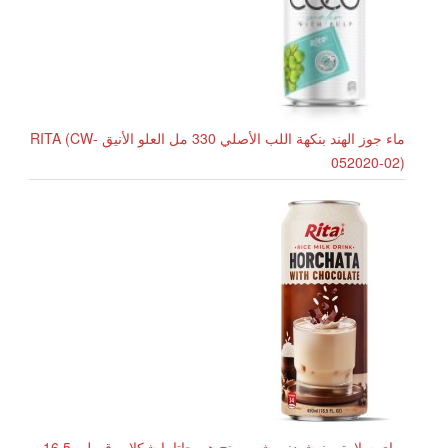
ماء جوز الهند بنكهة اللب الأصلي 330 مل العلو الأنيق RITA (CW-
052020-02)
برای سلامتی نوشیدنی شیر برنج هورچاتا با شکلات قوطی 16.5