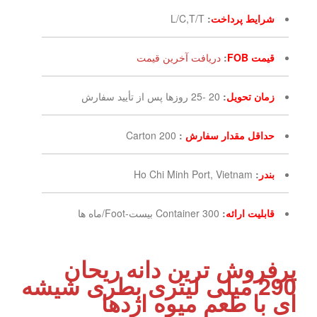
شرایط پرداخت
:
L/C,T/T
قیمت FOB
:
دریافت آخرین قیمت
زمان تحویل
:
20 -25 روزها پس از تأیید سفارش
حداقل مقدار سفارش
:
200 Carton
بندر
:
Ho Chi Minh Port, Vietnam
قابلیت ارائه
:
300 Container بیست-Foot/ماه ها
پرفروش ترین دانه ریحان
290 میلی لیتری بطری شیشه
ای با طعم میوه اژدها