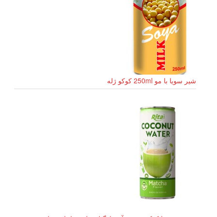
شیر سویا با مو 250ml کوکو ژله