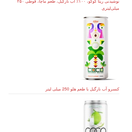
نوشیدنی ریتا کوکو، ۱۰۰٪ آب نارگیل، طعم ماچا، قوطی ۲۵۰
میلی‌لیتری
کنسرو آب نارگیل با طعم هلو 250 میلی لیتر