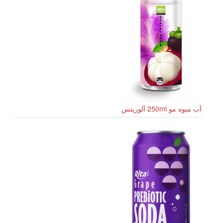
آب میوه مو 250ml آلوریتس