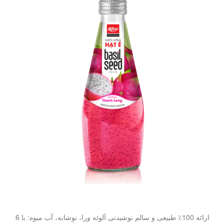
ارائه 100٪ طبیعی و سالم نوشیدنی آلوئه ورا، نوشابه، آب میوه: با 6