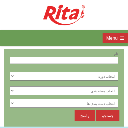
Menu
نام
جستجو
واضح