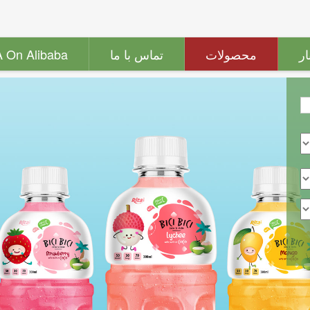
ار
محصولات
تماس با ما
A On Alibaba