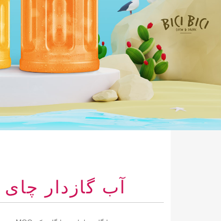
آب گازدار چای با طع