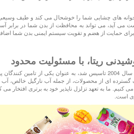
وانه های چشایی شما را خوشحال می کند و طیف وسیعی از 
ست می آید، می تواند به محافظت از بدن شما در برابر آس
برای حمایت از هضم و تقویت سیستم ایمنی بدن شما اضافه
یدنی ریتا، با مسئولیت محدود
شرکت RITA Food & Drink Co., Ltd که در سال 2004 تاسیس شد، به عنوان 
طیف گسترده ای از محصولات، از جمله آب نارگیل خالص، آب 
ه می کنیم. ما به تعهد تزلزل ناپذیر خود به برتری افتخار م
ری است.