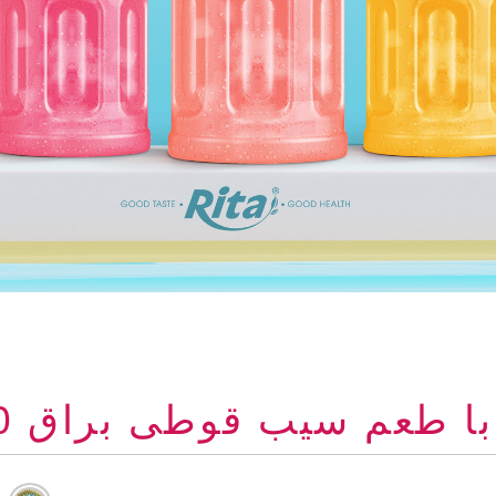
م سیب قوطی براق 330 میلی لیتری