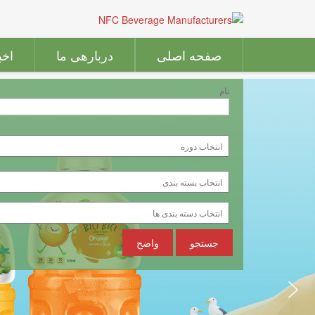
صفحه اصلی
دربارهی ما
اخب
نام
جستجو
واضح