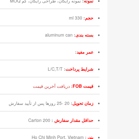
نمونه
:
نمونه رایگان، طراحی رایگان، کم MOQ
حجم
:
330 ml
بسته بندی
:
aluminum can
عمر مفید
:
شرایط پرداخت
:
L/C,T/T
قیمت FOB
:
دریافت آخرین قیمت
زمان تحویل
:
20 -25 روزها پس از تأیید سفارش
حداقل مقدار سفارش
:
200 Carton
بندر
:
Ho Chi Minh Port, Vietnam