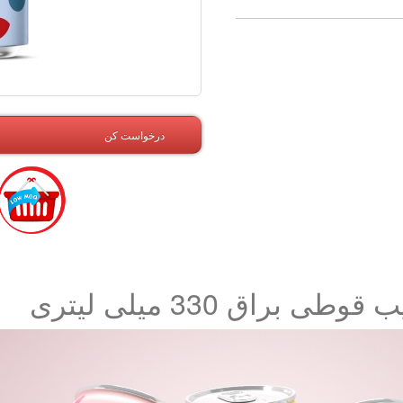
درخواست کن
راق 330 میلی لیتری