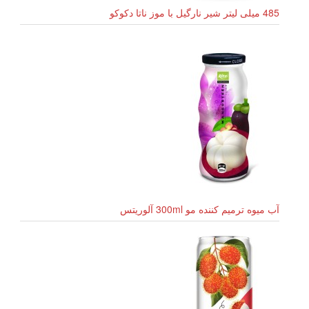
485 میلی لیتر شیر نارگیل با موز ناتا دکوکو
آب میوه ترمیم کننده مو 300ml آلوریتس