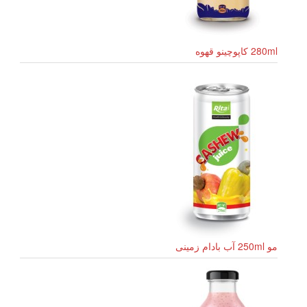
280ml کاپوچینو قهوه
مو 250ml آب بادام زمینی