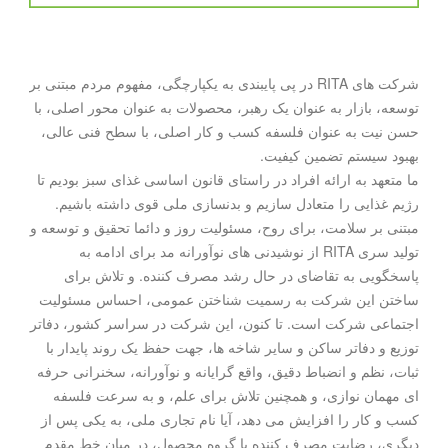
شرکت های RITA در پی پایبندی به یکپارچگی، مفهوم مردم مبتنی بر
توسعه، بازار به عنوان یک رهبر، محصولات به عنوان محور اصلی، با
حسن نیت به عنوان فلسفه کسب و کار اصلی، با سطح فنی عالی،
بهبود سیستم تضمین کیفیت.
ما متعهد به ارائه افراد در راستای قانون اساسی غذای سبز بودیم تا
رژیم غذایی را متعادل سازیم و بدنسازی ملی قوی داشته باشیم.
مبتنی بر سلامت، برای روح، مسئولیت روز و دائما تحقیق و توسعه و
تولید سری RITA از نوشیدنی های نوآورانه مد برای ادامه به
پاسخگویی به تقاضای در حال رشد مصرف کننده. و تلاش برای
ساختن این شرکت به رسمیت شناختن عمومی، احساس مسئولیت
اجتماعی شرکت است. تا کنون، این شرکت در سراسر کشور، دفاتر
توزیع و دفاتر ساکن و سایر شاخه ها، جهت حفظ یک روند پایدار با
ثبات، نظم و انضباط دقیق، واقع گرایانه و نوآورانه، سخنرانی حرفه
ای مهمان نوازی، و همچنین تلاش برای علم، و به سرعت فلسفه
کسب و کار را افزایش می دهد، آیا نام تجاری ملی، به یکی پس از
دیگری، رضایت مصرف کننده با گروه محصول، در میان خط مقدم