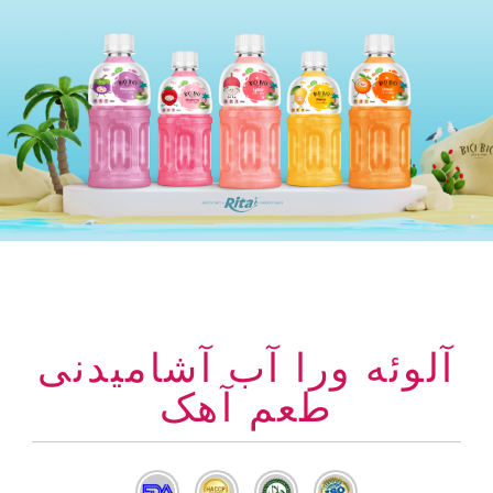
آلوئه ورا آب آشامیدنی
طعم آهک