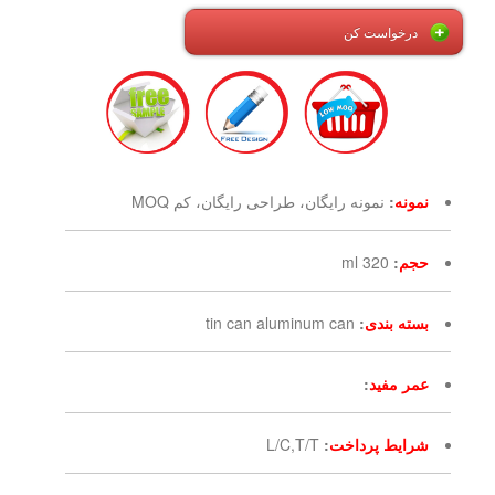
درخواست کن
نمونه
:
نمونه رایگان، طراحی رایگان، کم MOQ
حجم
:
320 ml
بسته بندی
:
tin can aluminum can
عمر مفید
:
شرایط پرداخت
:
L/C,T/T