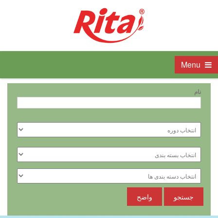
Menu
نام
جستجو
واضح