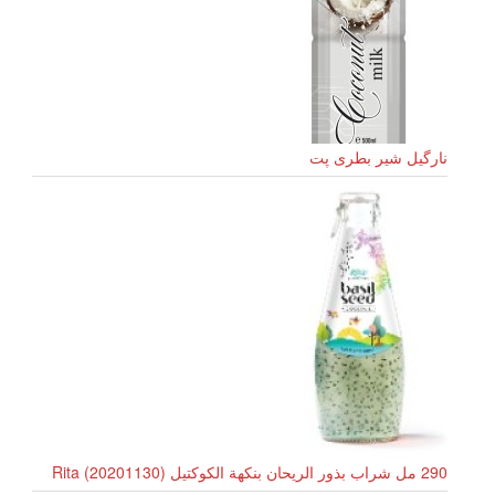
نارگیل شیر بطری پت
290 مل شراب بذور الريحان بنكهة الكوكتيل Rita (20201130)