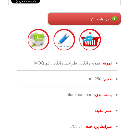
درخواست کن
نمونه
:
نمونه رایگان، طراحی رایگان، کم MOQ
حجم
:
250 ml
بسته بندی
:
aluminum can
عمر مفید
:
شرایط پرداخت
:
L/C,T/T