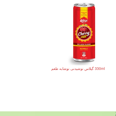
330ml گیلاس نوشیدنی نوشابه طعم