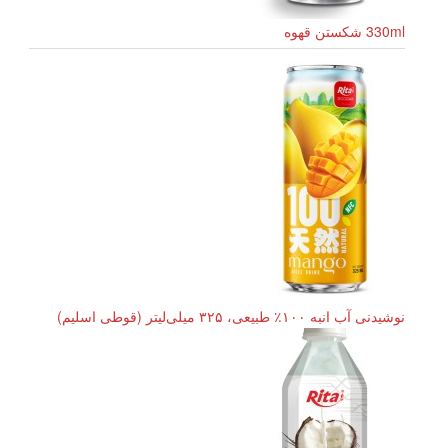
330ml شکستن قهوه
نوشیدنی آب انبه ۱۰۰٪ طبیعی، ۳۲۵ میلی‌لیتر (قوطی اسلیم)