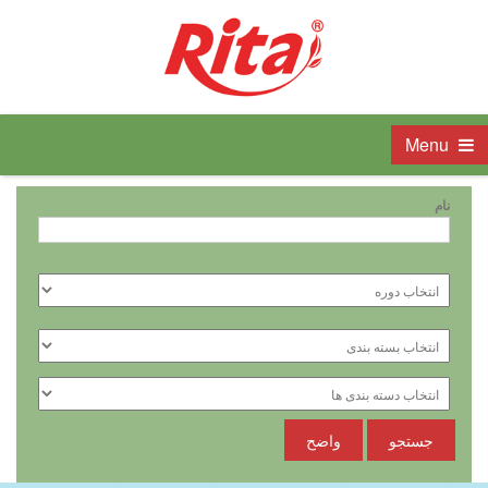
Menu
نام
جستجو
واضح