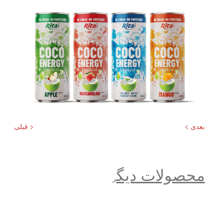
بعدی >
< قبلی
محصولات دیگ
ر