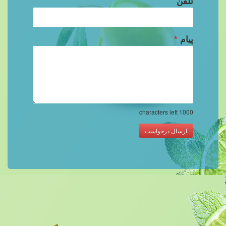
تلفن
پیام
*
characters left
1000
ارسال درخواست