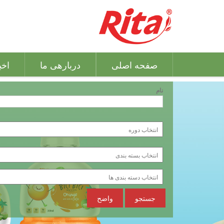
صفحه اصلی
دربارهی ما
اخب
نام
جستجو
واضح