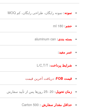
نمونه
:
نمونه رایگان، طراحی رایگان، کم MOQ
حجم
:
180 ml
بسته بندی
:
aluminum can
عمر مفید
:
شرایط پرداخت
:
L/C,T/T
قیمت FOB
:
دریافت آخرین قیمت
زمان تحویل
:
20 -25 روزها پس از تأیید سفارش
حداقل مقدار سفارش
:
500 Carton