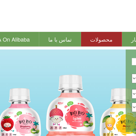
ار
محصولات
تماس با ما
A On Alibaba