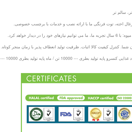
ر، سالم تر
، زغال اخته، توت فرنگی ما با ارائه نصب و خدمات با برچسب خصوصی.
ما. کنترل کیفیت کالا اثبات. ظرفیت تولید انعطاف پذیر با زمان منجر کوتاه.
 بطری PET --- 10000 تن در هر ماه LAB QC - 20 تیم کنترل کیفیت حرفه