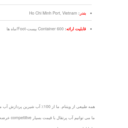
بندر
:
Ho Chi Minh Port, Vietnam
قابلیت ارائه
:
600 Container بیست-Foot/ماه ها
همه طبیعی از ویتنام. ما از 100٪ آب شیرین پردازش آب میوه آب پس از آن برای سلامت شما خوب و طبیعی تر از.
ما می توانیم آب پرتقال با قیمت بسیار competiitve عرضه و بر اساس نماینده انحصاری در صورتی که سفارش reaonsoble بزرگ است.