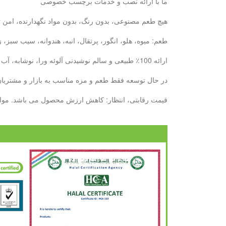
ما با ارائه نصب و خدمات برچسب خصوصی
هیچ طعم مصنوعی، بدون رنگ، بدون مواد نگهدارنده، امن ت
طعم: میوه، هلو، انگور، پرتقال، انبه، هندوانه، سیب سبز
ارائه 100٪ طبیعی و سالم نوشیدنی آلوئه ورا، نوشابه، آب میوه: با 6 سال تجربه ما، ما می توانیم نیازهای خود را در دیدار خواهد کرد.
در حال توسعه فقط طعم و مزه مناسب به بازار و مشتریان ش
قیمت رقابتی، انتظار: کاهش ارزش محصول می باشد. مواد غذایی کنسرو پایه تولید بطری --- 10000 تن / ماه پایه تولید