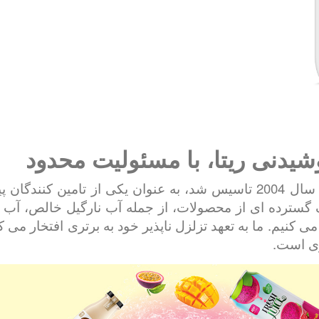
یدنی ریتا، با مسئولیت محدود
شرکت RITA Food & Drink Co., Ltd که در سال 2004 تاسیس شد، به عنوان 
طیف گسترده ای از محصولات، از جمله آب نارگیل خالص، آب 
ه می کنیم. ما به تعهد تزلزل ناپذیر خود به برتری افتخار م
ری است.