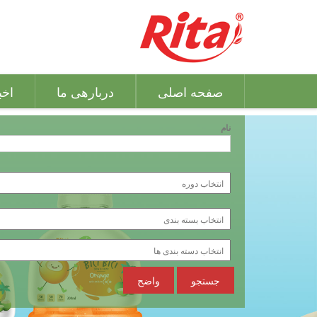
صفحه اصلی
دربارهی ما
اخب
نام
جستجو
واضح