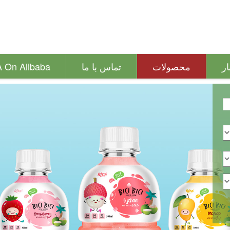
ار
محصولات
تماس با ما
A On Alibaba