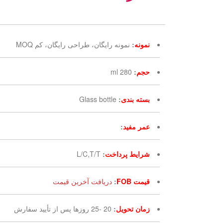
نمونه
:
نمونه رایگان، طراحی رایگان، کم MOQ
حجم
:
280 ml
بسته بندی
:
Glass bottle
عمر مفید
:
شرایط پرداخت
:
L/C,T/T
قیمت FOB
:
دریافت آخرین قیمت
زمان تحویل
:
20 -25 روزها پس از تأیید سفارش