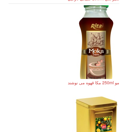
مو 250ml مکا قهوه می نوشند