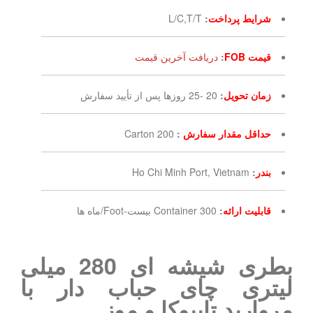
شرایط پرداخت
:
L/C,T/T
قیمت FOB
:
دریافت آخرین قیمت
زمان تحویل
:
20 -25 روزها پس از تأیید سفارش
حداقل مقدار سفارش
:
200 Carton
بندر
:
Ho Chi Minh Port, Vietnam
قابلیت ارائه
:
300 Container بیست-Foot/ماه ها
بطری شیشه ای 280 میلی
لیتری چای حباب دار با
مروارید تاپیوکا و موز