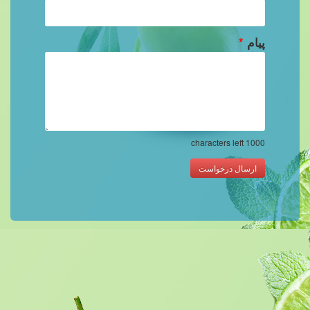
پیام
*
characters left
1000
ارسال درخواست