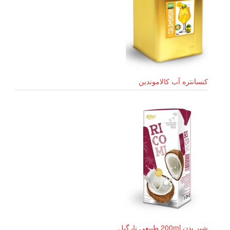
کنسانتره آب کالاموندین
شیر بدن 200ml طبیعی نارگیل