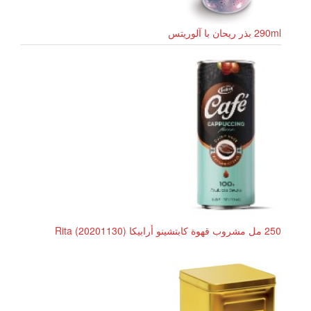
290ml بذر ریحان با آلوریتس
250 مل مشروب قهوة كابتشينو أرابيكا Rita (20201130)