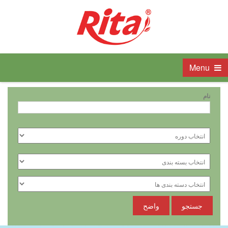
Menu
نام
جستجو
واضح