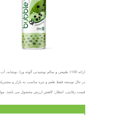
ارائه 100٪ طبیعی و سالم نوشیدنی آلوئه ورا، نوشابه، آب میوه: با 6 سال تجربه ما، ما می توانیم نیازهای خود را در دیدار خواهد کرد.
در حال توسعه فقط طعم و مزه مناسب به بازار و مشتریان ش
قیمت رقابتی، انتظار: کاهش ارزش محصول می باشد. مواد غذایی کنسرو پایه تولید بطری --- 10000 تن / ماه پایه تولید