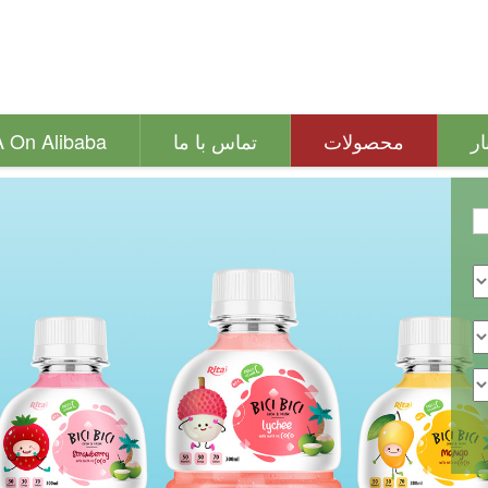
ار
محصولات
تماس با ما
A On Alibaba