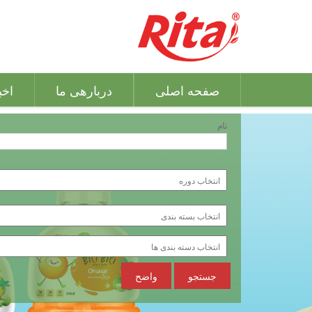
صفحه اصلی
دربارهی ما
اخب
نام
جستجو
واضح