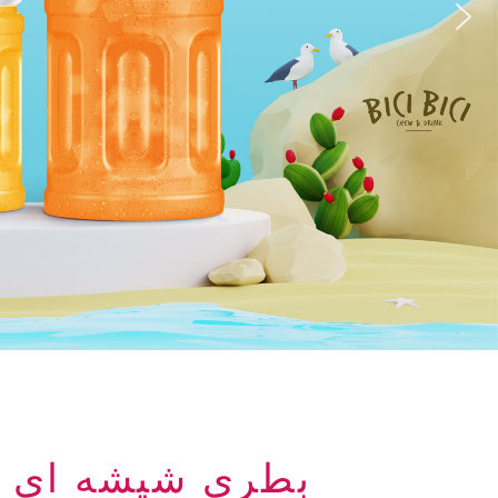
بطری شیشه ای 315 میلی لیتری چای حباب دار با طعم ماچا