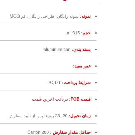
نمونه
:
نمونه رایگان، طراحی رایگان، کم MOQ
حجم
:
315 ml
بسته بندی
:
aluminum can
عمر مفید
:
شرایط پرداخت
:
L/C,T/T
قیمت FOB
:
دریافت آخرین قیمت
زمان تحویل
:
20 -25 روزها پس از تأیید سفارش
حداقل مقدار سفارش
:
200 Carton