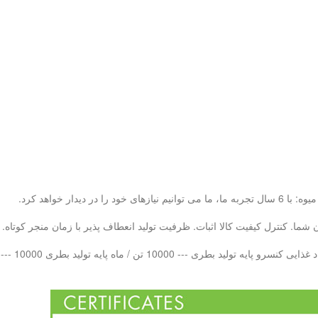
ما. کنترل کیفیت کالا اثبات. ظرفیت تولید انعطاف پذیر با زمان منجر کوتاه.
 بطری PET --- 10000 تن در هر ماه LAB QC - 20 تیم کنترل کیفیت حرفه