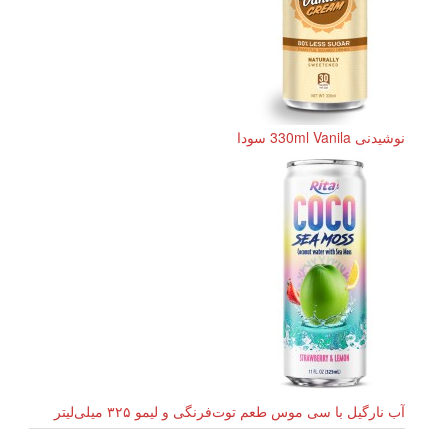
نوشیدنی 330ml Vanila سودا
آب نارگیل با سی موس طعم توت‌فرنگی و لیمو ۳۲۵ میلی‌لیتر