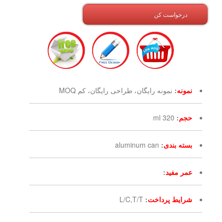
درخواست کن
نمونه
:
نمونه رایگان، طراحی رایگان، کم MOQ
حجم
:
320 ml
بسته بندی
:
aluminum can
عمر مفید
:
شرایط پرداخت
:
L/C,T/T