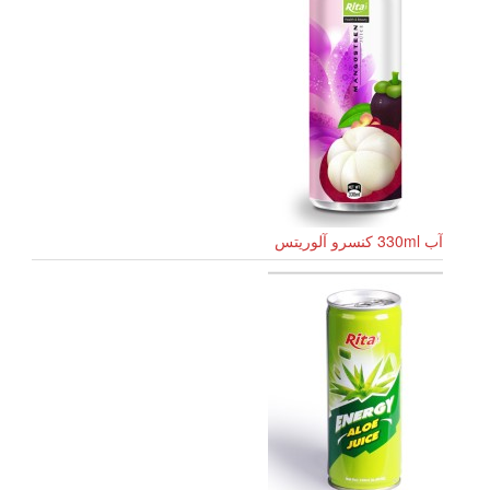
آب 330ml کنسرو آلوریتس