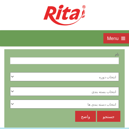
Menu
نام
جستجو
واضح