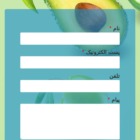
نام
*
پست الکترونیک
*
تلفن
پیام
*