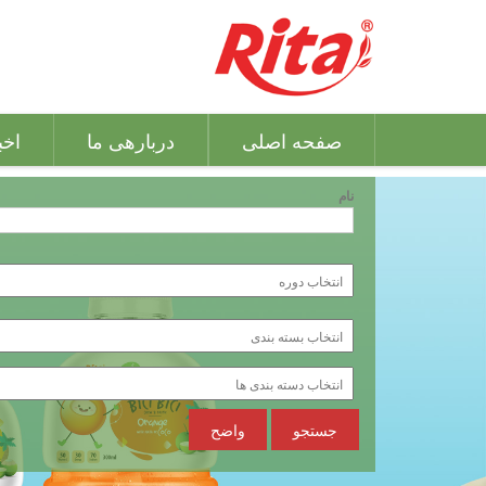
صفحه اصلی
دربارهی ما
اخب
نام
جستجو
واضح