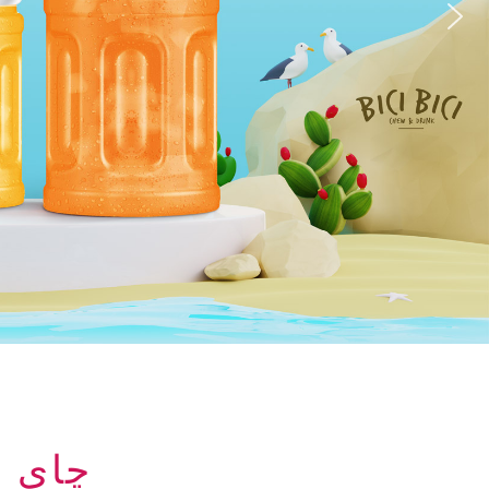
چای س