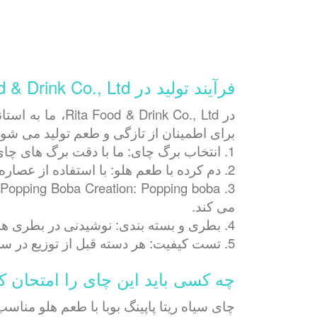
فرآیند تولید در Rita Food & Drink Co., Ltd
در ink Co., Ltd
برای اطمینان از تازگی و طعم تولید می شود
1. انتخاب برگ چای: ما با دقت برگ های چای سیاه مرغوب را تهیه می کنیم تا طعم اصلی خود را حفظ کنیم.
2. دم کرده با طعم هلو: با استفاده از عصاره های طبیعی هلو، یک پروفایل چای متعادل و با طراوت ایجاد می کنیم.
3
می کند.
4. بطری و بسته بندی: نوشیدنی در بطری های PET مهر و موم شده است تا طعم خود را حفظ کند و حداکثر ماندگاری و تازگی را تضمین کند.
5. تست کیفیت: هر دسته قبل از توزیع در سراسر جهان برای مطابقت با استانداردهای کیفیت بین المللی آزمایش می شود.
چه کسی باید این چای را امتحان ک
چای سیاه ریتا پاپینگ بوبا با طعم هلو مناس