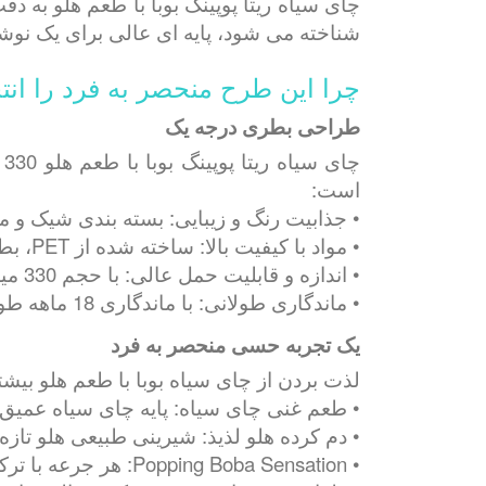
چای سیاه ریتا پوپینگ بوبا با طعم هلو به
شناخته می شود، پایه ای عالی برای یک نو
چرا این طرح منحصر به فرد را انت
طراحی بطری درجه یک
چ
است:
• جذابیت رنگ و زیبایی: بسته بندی شیک و م
• مواد با کیفیت بالا: ساخته شده از PET، بطری سبک وزن و در عین حال بادوام است و سهولت استفاده را در حین حرکت تضمین می کند.
• اندازه و قابلیت حمل عالی: با حجم 330 میلی لیتر، اندازه ایده آل برای حمل در کیف است و برای سبک زندگی پرمشغله عالی است.
• ماندگاری طولانی: با ماندگاری 18 ماهه طولانی، می توانید در هر زمان از این نوشیدنی با طراوت لذت ببرید.
یک تجربه حسی منحصر به فرد
لذت بردن از چای سیاه بوبا با طعم هلو بیش
• طعم غنی چای سیاه: پایه چای سیاه عمیق
• دم کرده هلو لذیذ: شیرینی طبیعی هلو تاز
• Popping Boba Sensation: هر جرعه با ترکیدن بوبا می ترکد و بافتی مفرح و جویدنی ایجاد می کند که شگفت زده و لذت می برد.