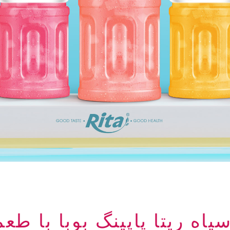
یاه ریتا پاپینگ بوبا با طعم