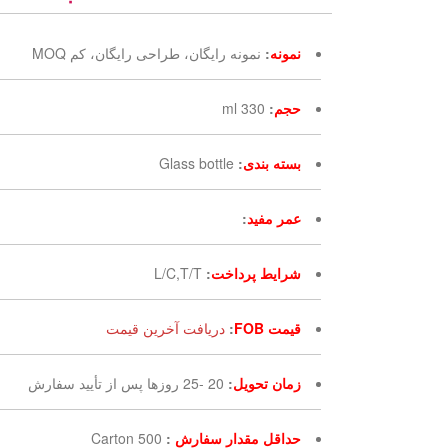
نمونه
:
نمونه رایگان، طراحی رایگان، کم MOQ
حجم
:
330 ml
بسته بندی
:
Glass bottle
عمر مفید
:
شرایط پرداخت
:
L/C,T/T
قیمت FOB
:
دریافت آخرین قیمت
زمان تحویل
:
20 -25 روزها پس از تأیید سفارش
حداقل مقدار سفارش
:
500 Carton