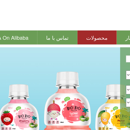
ار
محصولات
تماس با ما
A On Alibaba