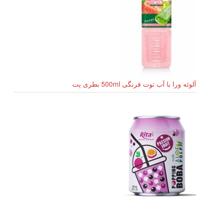
آلوئه ورا با آب توت فرنگی 500ml بطری پت