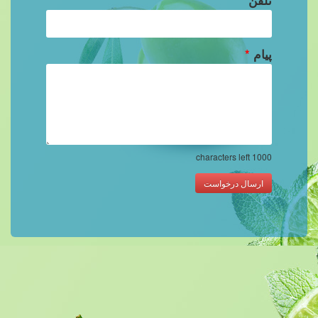
تلفن
پیام
*
characters left
1000
ارسال درخواست