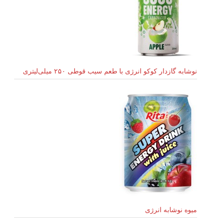
نوشابه گازدار کوکو انرژی با طعم سیب قوطی ۲۵۰ میلی‌لیتری
میوه نوشابه انرژی