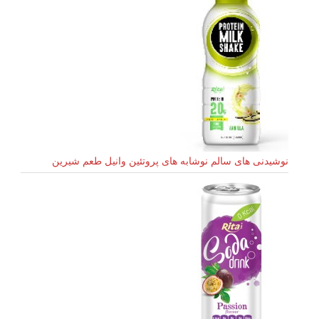
نوشیدنی های سالم نوشابه های پروتئین وانیل طعم شیرین