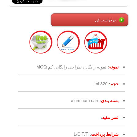
درخواست کن
نمونه
:
نمونه رایگان، طراحی رایگان، کم MOQ
حجم
:
320 ml
بسته بندی
:
aluminum can
عمر مفید
:
شرایط پرداخت
:
L/C,T/T