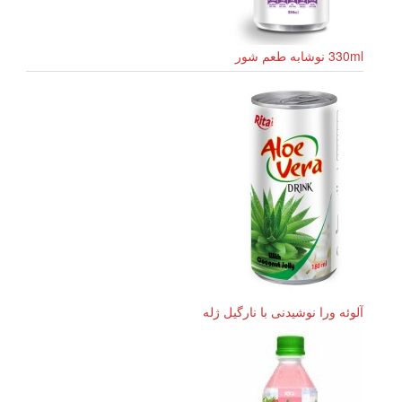
330ml نوشابه طعم شور
آلوئه ورا نوشیدنی با نارگیل ژله