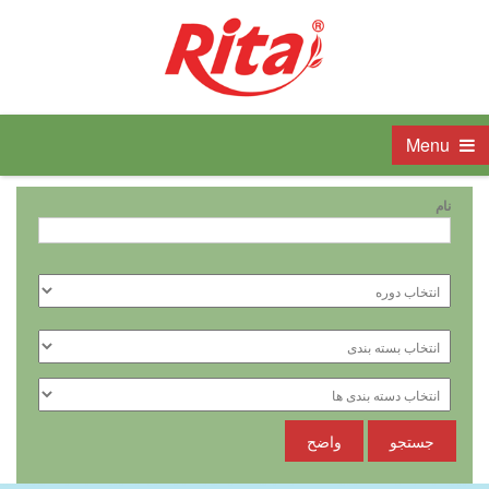
Menu
نام
جستجو
واضح