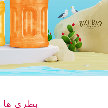
بطری ها 350ml چای سبز حق بیمه کیفیت PP