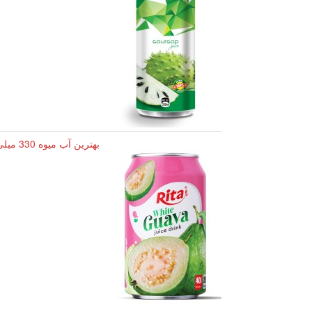
بهترین آب میوه 330 میلی لیتری قوطی کوتاه با طعم گواوا استوایی