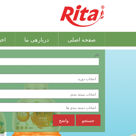
صفحه اصلی
دربارهی ما
اخب
نام
جستجو
واضح