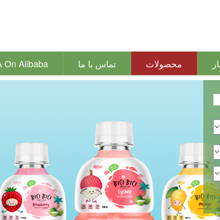
ار
محصولات
تماس با ما
A On Alibaba