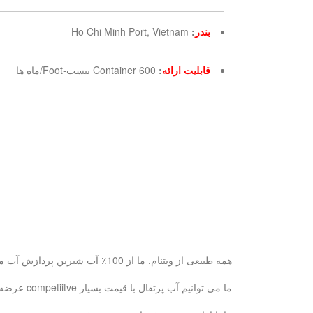
بندر
:
Ho Chi Minh Port, Vietnam
قابلیت ارائه
:
600 Container بیست-Foot/ماه ها
همه طبیعی از ویتنام. ما از 100٪ آب شیرین پردازش آب میوه آب پس از آن برای سلامت شما خوب و طبیعی تر از.
ما می توانیم آب پرتقال با قیمت بسیار competiitve عرضه و بر اساس نماینده انحصاری در صورتی که سفارش reaonsoble بزرگ است.