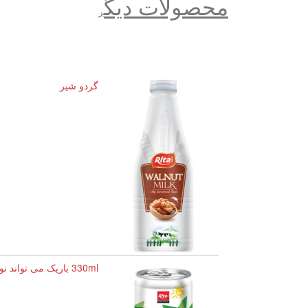
محصولات دیگ
ر
گردو شیر
330ml باریک می تواند نوشیدنی Soursop