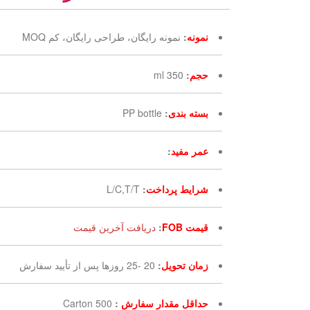
نمونه
:
نمونه رایگان، طراحی رایگان، کم MOQ
حجم
:
350 ml
بسته بندی
:
PP bottle
عمر مفید
:
شرایط پرداخت
:
L/C,T/T
قیمت FOB
:
دریافت آخرین قیمت
زمان تحویل
:
20 -25 روزها پس از تأیید سفارش
حداقل مقدار سفارش
:
500 Carton