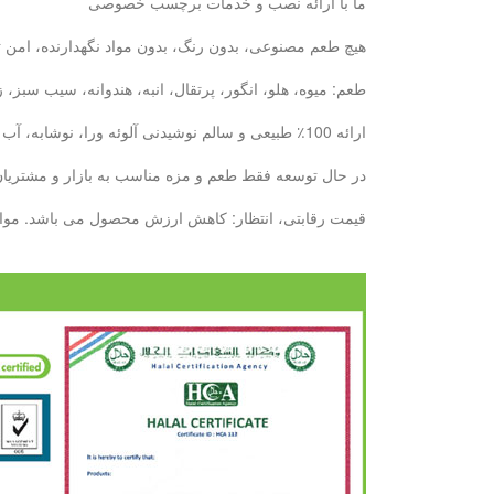
ما با ارائه نصب و خدمات برچسب خصوصی
هیچ طعم مصنوعی، بدون رنگ، بدون مواد نگهدارنده، امن ت
طعم: میوه، هلو، انگور، پرتقال، انبه، هندوانه، سیب سبز
ارائه 100٪ طبیعی و سالم نوشیدنی آلوئه ورا، نوشابه، آب میوه: با 6 سال تجربه ما، ما می توانیم نیازهای خود را در دیدار خواهد کرد.
در حال توسعه فقط طعم و مزه مناسب به بازار و مشتریان ش
قیمت رقابتی، انتظار: کاهش ارزش محصول می باشد. مواد غذایی کنسرو پایه تولید بطری --- 10000 تن / ماه پایه تولید