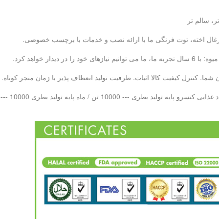
ر، سالم تر
، زغال اخته، توت فرنگی ما با ارائه نصب و خدمات با برچسب خصوصی.
ما. کنترل کیفیت کالا اثبات. ظرفیت تولید انعطاف پذیر با زمان منجر کوتاه.
 بطری PET --- 10000 تن در هر ماه LAB QC - 20 تیم کنترل کیفیت حرفه