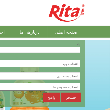
صفحه اصلی
دربارهی ما
اخب
نام
جستجو
واضح