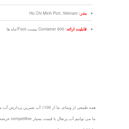
بندر
:
Ho Chi Minh Port, Vietnam
قابلیت ارائه
:
600 Container بیست-Foot/ماه ها
همه طبیعی از ویتنام. ما از 100٪ آب شیرین پردازش آب میوه آب پس از آن برای سلامت شما خوب و طبیعی تر از.
ما می توانیم آب پرتقال با قیمت بسیار competiitve عرضه و بر اساس نماینده انحصاری در صورتی که سفارش reaonsoble بزرگ است.