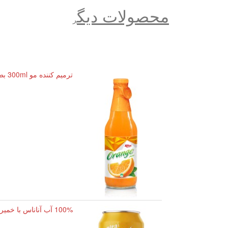
محصولات دیگ
ر
ترمیم کننده مو 300ml بطری آب پرتقال شیشه ای
100% آب آناناس با خمیر قوطی 500 میلی لیتری برند ریتا