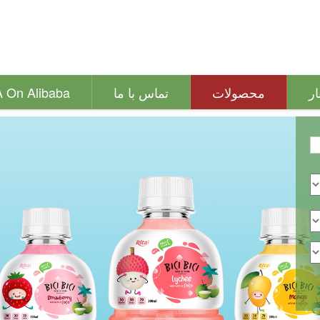
ار
محصولات
تماس با ما
A On Alibaba