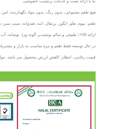
ما با ارائه نصب و خدمات برچسب خصوصی
هیچ طعم مصنوعی، بدون رنگ، بدون مواد نگهدارنده، امن ت
طعم: میوه، هلو، انگور، پرتقال، انبه، هندوانه، سیب سبز
ارائه 100٪ طبیعی و سالم نوشیدنی آلوئه ورا، نوشابه، آب میوه: با 6 سال تجربه ما، ما می توانیم نیازهای خود را در دیدار خواهد کرد.
در حال توسعه فقط طعم و مزه مناسب به بازار و مشتریان ش
قیمت رقابتی، انتظار: کاهش ارزش محصول می باشد. مواد غذایی کنسرو پایه تولید بطری --- 10000 تن / ماه پایه تولید