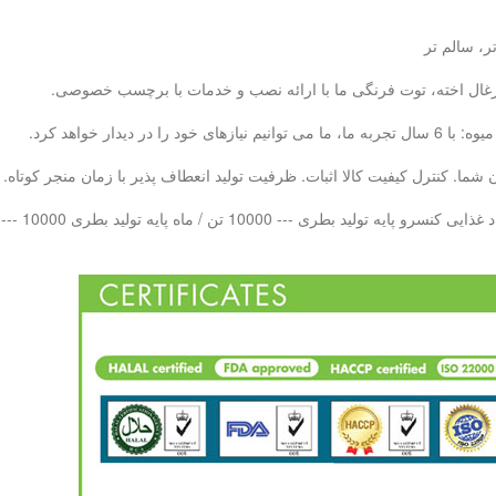
ر، سالم تر
، زغال اخته، توت فرنگی ما با ارائه نصب و خدمات با برچسب خصوصی.
ما. کنترل کیفیت کالا اثبات. ظرفیت تولید انعطاف پذیر با زمان منجر کوتاه.
 بطری PET --- 10000 تن در هر ماه LAB QC - 20 تیم کنترل کیفیت حرفه