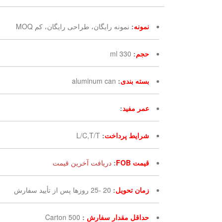
نمونه
:
نمونه رایگان، طراحی رایگان، کم MOQ
حجم
:
330 ml
بسته بندی
:
aluminum can
عمر مفید
:
شرایط پرداخت
:
L/C,T/T
قیمت FOB
:
دریافت آخرین قیمت
زمان تحویل
:
20 -25 روزها پس از تأیید سفارش
حداقل مقدار سفارش
:
500 Carton