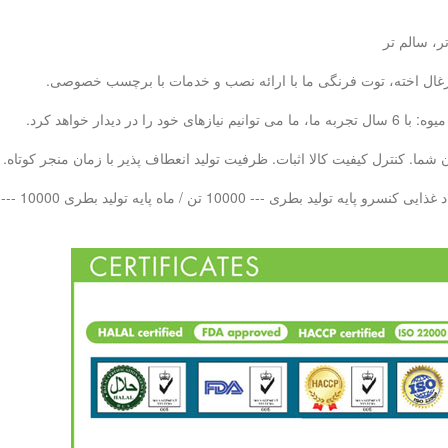
ر، سالم تر
، زغال اخته، توت فرنگی ما با ارائه نصب و خدمات با برچسب خصوصی.
ما. کنترل کیفیت کالا اثبات. ظرفیت تولید انعطاف پذیر با زمان منجر کوتاه.
 بطری PET --- 10000 تن در هر ماه LAB QC - 20 تیم کنترل کیفیت حرفه