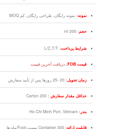
نمونه
:
نمونه رایگان، طراحی رایگان، کم MOQ
حجم
:
200 ml
شرایط پرداخت
:
L/C,T/T
قیمت FOB
:
دریافت آخرین قیمت
زمان تحویل
:
20 -25 روزها پس از تأیید سفارش
حداقل مقدار سفارش
:
200 Carton
بندر
:
Ho Chi Minh Port, Vietnam
قابلیت ارائه
:
300 Container بیست-Foot/ماه ها