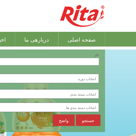
صفحه اصلی
دربارهی ما
اخب
نام
جستجو
واضح