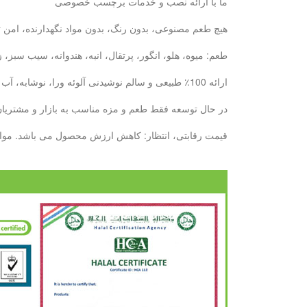
ما با ارائه نصب و خدمات برچسب خصوصی
هیچ طعم مصنوعی، بدون رنگ، بدون مواد نگهدارنده، امن ت
طعم: میوه، هلو، انگور، پرتقال، انبه، هندوانه، سیب سبز
ارائه 100٪ طبیعی و سالم نوشیدنی آلوئه ورا، نوشابه، آب میوه: با 6 سال تجربه ما، ما می توانیم نیازهای خود را در دیدار خواهد کرد.
در حال توسعه فقط طعم و مزه مناسب به بازار و مشتریان ش
قیمت رقابتی، انتظار: کاهش ارزش محصول می باشد. مواد غذایی کنسرو پایه تولید بطری --- 10000 تن / ماه پایه تولید