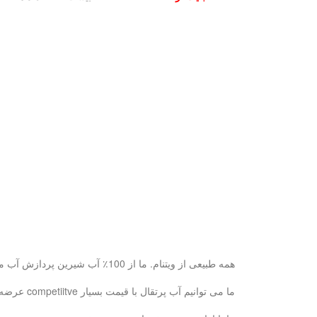
همه طبیعی از ویتنام. ما از 100٪ آب شیرین پردازش آب میوه آب پس از آن برای سلامت شما خوب و طبیعی تر از.
ما می توانیم آب پرتقال با قیمت بسیار competiitve عرضه و بر اساس نماینده انحصاری در صورتی که سفارش reaonsoble بزرگ است.