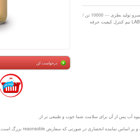
200 بیست و پا پایه کانتینر در هر ماه کنسرو تولید بطری --- 10000 تن /
درخواست کن