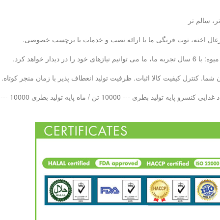
ر، سالم تر
، زغال اخته، توت فرنگی ما با ارائه نصب و خدمات با برچسب خصوصی.
ما. کنترل کیفیت کالا اثبات. ظرفیت تولید انعطاف پذیر با زمان منجر کوتاه.
 بطری PET --- 10000 تن در هر ماه LAB QC - 20 تیم کنترل کیفیت حرفه