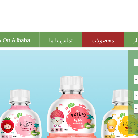
ار
محصولات
تماس با ما
A On Alibaba