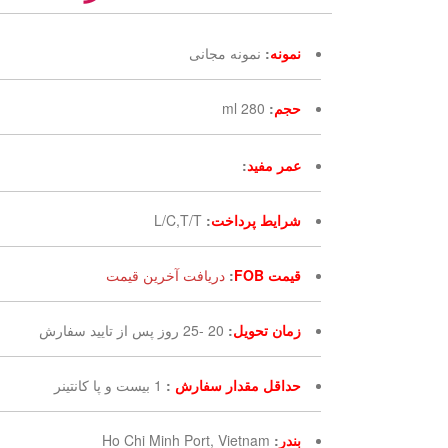
نمونه
:
نمونه مجانی
حجم
:
280 ml
عمر مفید
:
شرایط پرداخت
:
L/C,T/T
قیمت FOB
:
دریافت آخرین قیمت
زمان تحویل
:
20 -25 روز پس از تایید سفارش
حداقل مقدار سفارش
:
1 بیست و پا کانتینر
بندر
:
Ho Chi Minh Port, Vietnam