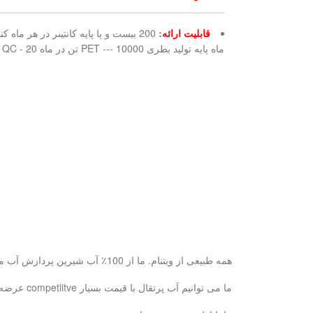
قابلیت ارائه
:
ماه پایه تولید بطری PET --- 10000 تن در ماه LAB QC - 20 تیم کنترل کیفیت حرفه
همه طبیعی از ویتنام. ما از 100٪ آب شیرین پردازش آب میوه آب پس از آن برای سلامت شما خوب و طبیعی تر از.
ما می توانیم آب پرتقال با قیمت بسیار competiitve عرضه و بر اساس نماینده انحصاری در صورتی که سفارش reaonsoble بزرگ است.