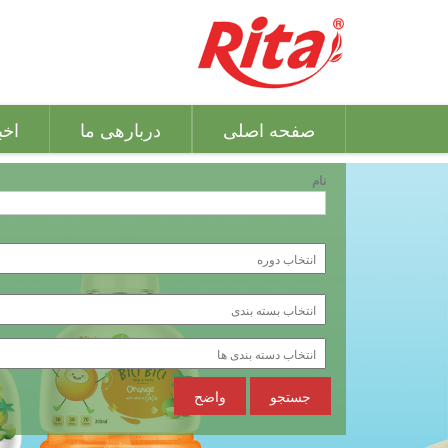
صفحه اصلی
دربارهی ما
اخب
نام
جستجو
واضح