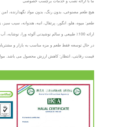
ما با ارائه نصب و خدمات برچسب خصوصی
هیچ طعم مصنوعی، بدون رنگ، بدون مواد نگهدارنده، امن ت
طعم: میوه، هلو، انگور، پرتقال، انبه، هندوانه، سیب سبز
ارائه 100٪ طبیعی و سالم نوشیدنی آلوئه ورا، نوشابه، آب میوه: با 6 سال تجربه ما، ما می توانیم نیازهای خود را در دیدار خواهد کرد.
در حال توسعه فقط طعم و مزه مناسب به بازار و مشتریان ش
قیمت رقابتی، انتظار: کاهش ارزش محصول می باشد. مواد غذایی کنسرو پایه تولید بطری --- 10000 تن / ماه پایه تولید