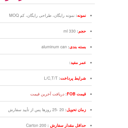
نمونه
:
نمونه رایگان، طراحی رایگان، کم MOQ
حجم
:
330 ml
بسته بندی
:
aluminum can
عمر مفید
:
شرایط پرداخت
:
L/C,T/T
قیمت FOB
:
دریافت آخرین قیمت
زمان تحویل
:
20 -25 روزها پس از تأیید سفارش
حداقل مقدار سفارش
:
200 Carton