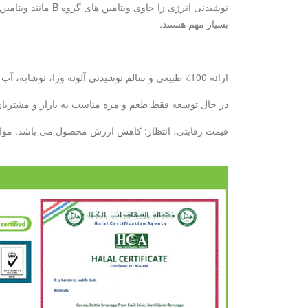
بسیار مهم هستند.
ارائه 100٪ طبیعی و سالم نوشیدنی آلوئه ورا، نوشابه، آب میوه: با 6 سال تجربه ما، ما می توانیم نیازهای خود را در دیدار خواهد کرد.
در حال توسعه فقط طعم و مزه مناسب به بازار و مشتریان ش
قیمت رقابتی، انتظار: کاهش ارزش محصول می باشد. مواد غذایی کنسرو پایه تولید بطری --- 10000 تن / ماه پایه تولید