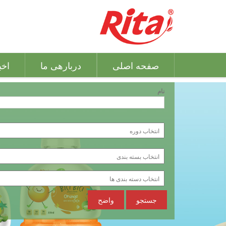
صفحه اصلی
دربارهی ما
اخب
نام
جستجو
واضح