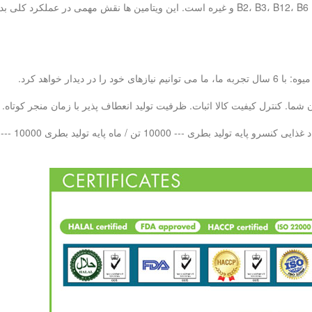
نوشیدنی انرژی زا حاوی ویتامین های گروه B مانند ویتامین B2، B3، B12، B6 و غیره است. این وی
ما. کنترل کیفیت کالا اثبات. ظرفیت تولید انعطاف پذیر با زمان منجر کوتاه.
 بطری PET --- 10000 تن در هر ماه LAB QC - 20 تیم کنترل کیفیت حرفه