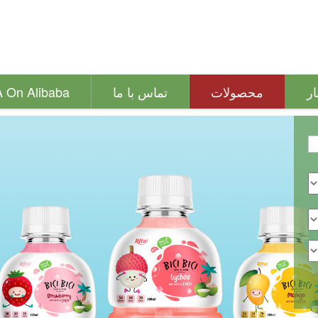
ار
محصولات
تماس با ما
A On Alibaba