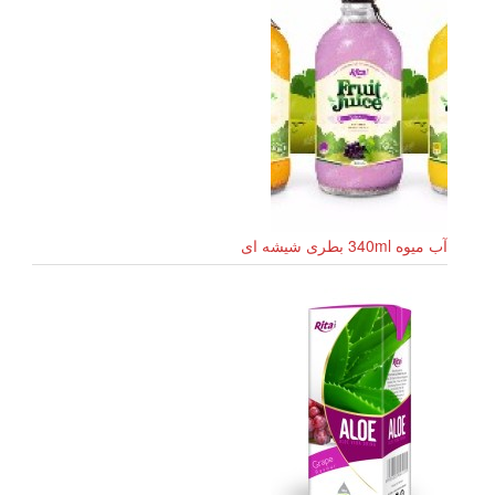
آب میوه 340ml بطری شیشه ای