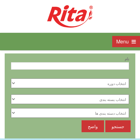
Menu
نام
جستجو
واضح