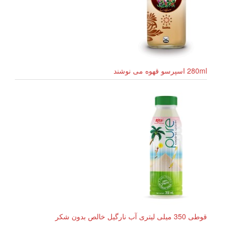
280ml اسپرسو قهوه می نوشند
قوطی 350 میلی لیتری آب نارگیل خالص بدون شکر