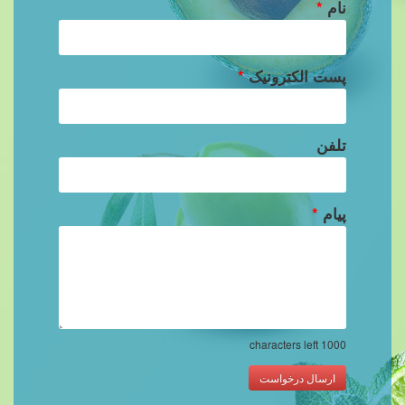
نام
*
پست الکترونیک
*
تلفن
پیام
*
characters left
1000
ارسال درخواست