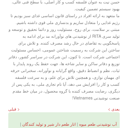
حسن نیت به عنوان فلسفه کسب و کار اصلی، با سطح فنی عالی،
بهبود سیستم تضمین کیفیت.
ما متعهد به ارائه افراد در راستای قانون اساسی غذای سبز بودیم تا
رژیم غذایی را متعادل سازیم و بدنسازی ملی قوی داشته باشیم.
مبتنی بر سلامت، برای روح، مسئولیت روز و دائما تحقیق و توسعه و
تولید سری RITA از نوشیدنی های نوآورانه مد برای ادامه به
پاسخگویی به تقاضای در حال رشد مصرف کننده. و تلاش برای
ساختن این شرکت به رسمیت شناختن عمومی، احساس مسئولیت
اجتماعی شرکت است. تا کنون، این شرکت در سراسر کشور، دفاتر
توزیع و دفاتر ساکن و سایر شاخه ها، جهت حفظ یک روند پایدار با
ثبات، نظم و انضباط دقیق، واقع گرایانه و نوآورانه، سخنرانی حرفه
ای مهمان نوازی، و همچنین تلاش برای علم، و به سرعت فلسفه
کسب و کار را افزایش می دهد، آیا نام تجاری ملی، به یکی پس از
دیگری، رضایت مصرف کننده با گروه محصول، در میان خط مقدم
صنعت نوشیدنی Vietnames!
بعدی >
< قبلی
آب نوشیدنی طعم میوه
|
انار طعم دار شیر و تولید کنندگان
|