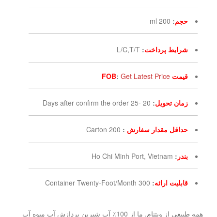
حجم
:
200 ml
شرایط پرداخت
:
L/C,T/T
قیمت FOB
Get Latest Price
:
زمان تحویل
:
20 -25 Days after confirm the order
حداقل مقدار سفارش
:
200 Carton
بندر
:
Ho Chi Minh Port, Vietnam
قابلیت ارائه
:
300 Container Twenty-Foot/Month
همه طبیعی از ویتنام. ما از 100٪ آب شیرین پردازش آب میوه آب