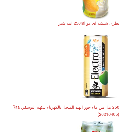
بطری شیشه ای مو 250ml انبه شیر
250 مل من ماء جوز الهند المنحل بالكهرباء بنكهة اليوسفي Rita
(20210405)