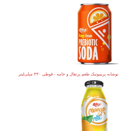
نوشابه پریبیوتیک طعم پرتقال و خامه - قوطی ۳۳۰ میلی‌لیتر