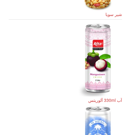
شیر سویا
آب 330ml آلوریتس