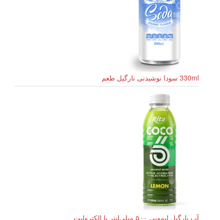
330ml سودا نوشیدنی نارگیل طعم
آب نارگیل لیمویی ۵۰۰ میلی‌لیتر با الکترولیت