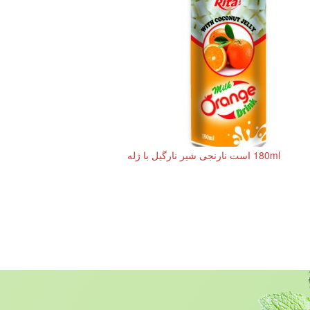
180ml است نارنجی شیر نارگیل با ژله