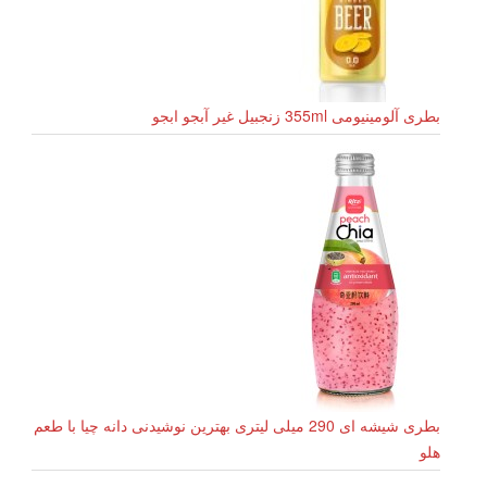
بطری آلومینیومی 355ml زنجبیل غیر آبجو ابجو
بطری شیشه ای 290 میلی لیتری بهترین نوشیدنی دانه چیا با طعم
هلو