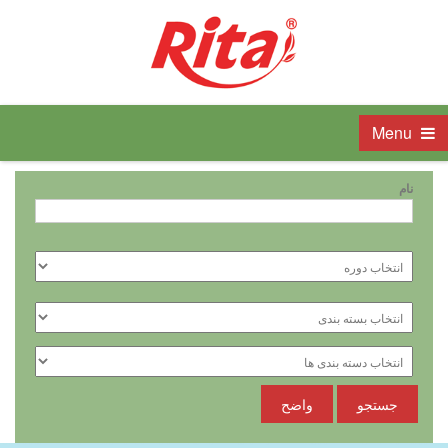
Menu
نام
جستجو
واضح