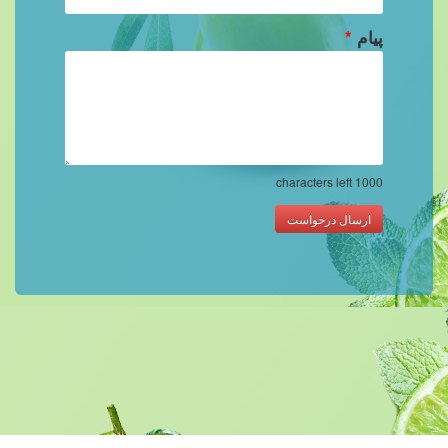
پیام
*
characters left
1000
ارسال درخواست