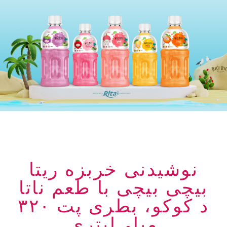
نوشیدنی خربزه ریتا
بیچی بیچی با طعم ناتا
د کوکو، بطری پت ۳۲۰
میلی‌لیتری