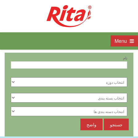
Menu
نام
جستجو
واضح