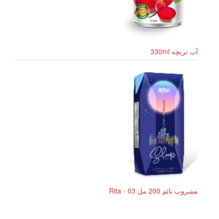
آب تربچه 330ml
مشروب نائم 200 مل Rita - 03