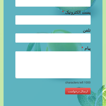
پست الکترونیک
*
تلفن
پیام
*
characters left
1000
ارسال درخواست