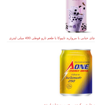
چای حبابی با مروارید تاپیوکا با طعم تارو قوطی 490 میلی لیتری
سفارشی کردن برچسب نوشابه انرژی