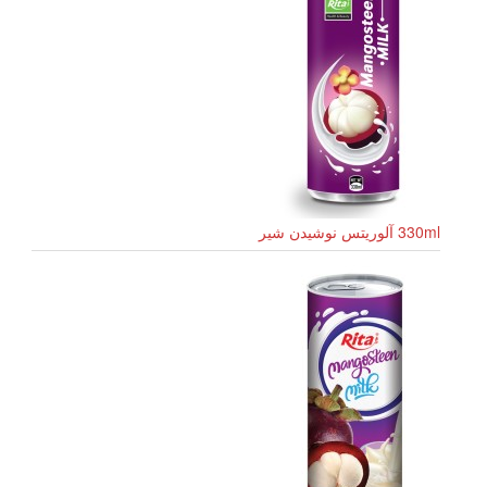
330ml آلوریتس نوشیدن شیر