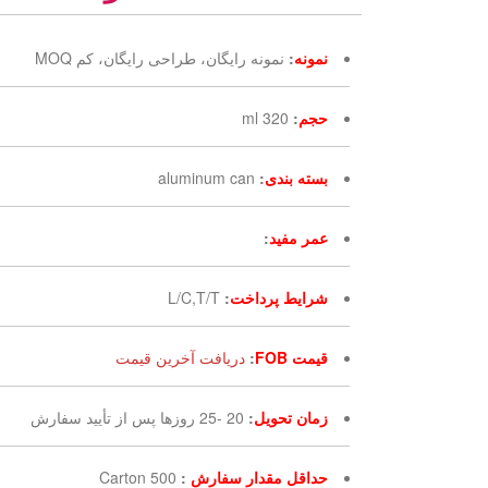
نمونه
:
نمونه رایگان، طراحی رایگان، کم MOQ
حجم
:
320 ml
بسته بندی
:
aluminum can
عمر مفید
:
شرایط پرداخت
:
L/C,T/T
قیمت FOB
:
دریافت آخرین قیمت
زمان تحویل
:
20 -25 روزها پس از تأیید سفارش
حداقل مقدار سفارش
:
500 Carton