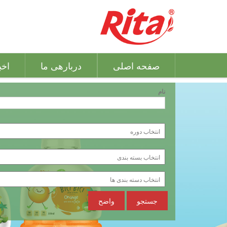
صفحه اصلی
دربارهی ما
اخب
نام
جستجو
واضح