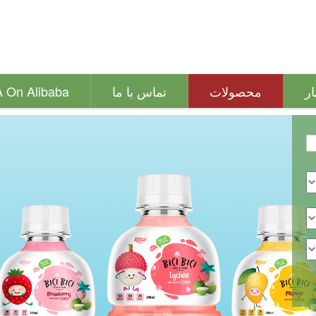
ار
محصولات
تماس با ما
A On Alibaba