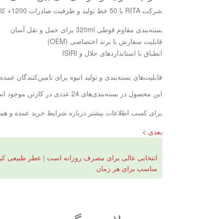
شرکت RITA با 50 خط تولید و ظرفیت صادرات 1200+ کانتینر در ماه، قادر به تامین حجم بالای سفارشات است. امکان OEM/ODM برای واردکنندگان فارسی‌زبان نیز فراهم است.
بسته‌بندی مقاوم قوطی 320ml برای حمل و نقل آسان
قابلیت سفارش با برند اختصاصی (OEM)
انطباق با استانداردهای حلال و ISIRI
قابلیت‌های بسته‌بندی و تولید انبوه برای تامین‌کنندگان عمده
این محصول در بسته‌بندی‌های 24 عددی در کارتن موجود است و تیم لجستیک RITA ترتیبات حمل و نقل به بنادر ایران، افغانستان و تاجیکستان را فراهم می‌کند.
برای کسب اطلاعات بیشتر درباره شرایط خرید عمده و همکاری
بعدی >
انتخابی عالی برای مصرف روزانه است
|
عطر طبیعی کیو
مناسب برای هر زمان