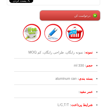
درخواست کن
نمونه
:
نمونه رایگان، طراحی رایگان، کم MOQ
حجم
:
330 ml
بسته بندی
:
aluminum can
عمر مفید
:
شرایط پرداخت
:
L/C,T/T