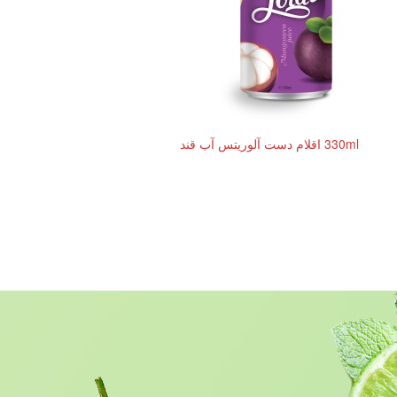
330ml اقلام دست آلوریتس آب قند