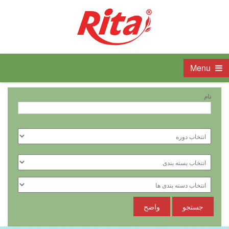
Menu
نام
جستجو
واضح