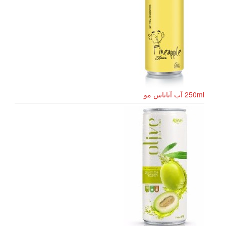
250ml آب آناناس مو