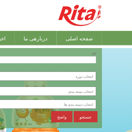
صفحه اصلی
دربارهی ما
اخب
نام
جستجو
واضح