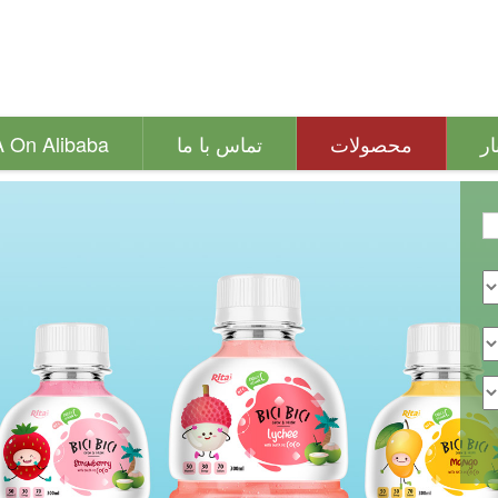
ار
محصولات
تماس با ما
A On Alibaba