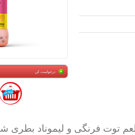
درخواست کن
توت فرنگی و لیموناد بطری شیشه ای 400 م