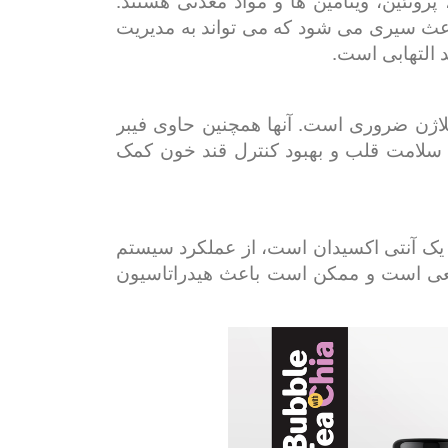
 های چیا سرشار از مواد مغذی ضروری از جمله فیبر، چربی های سالم (اسیدهای چرب امگا 3)، پروتئین، ویتامین ها و مواد معدنی هستند.
عث سیری می شود که می تواند به مدیریت
رد سیستم ایمنی و سنتز کلاژن ضروری است. آنها همچنین حاوی فیبر
 سلامت قلب و بهبود کنترل قند خون کمک
یموناد، تهیه شده از لیموی تازه، منبع خوبی از ویتامین C است و طعمی با طراوت می دهد. ویتامین C یک آنتی اکسیدان است، از عملکرد سیستم
طبیعی است و ممکن است باعث هیدراتاسیون