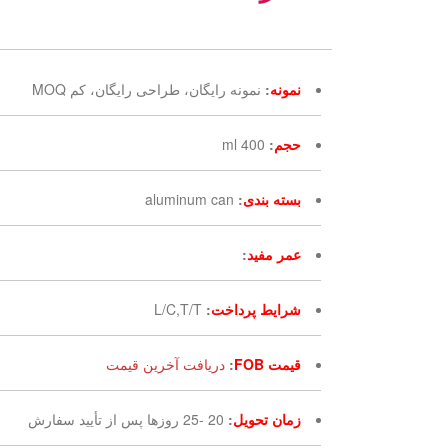
نمونه
:
نمونه رایگان، طراحی رایگان، کم MOQ
حجم
:
400 ml
بسته بندی
:
aluminum can
عمر مفید
:
شرایط پرداخت
:
L/C,T/T
قیمت FOB
:
دریافت آخرین قیمت
زمان تحویل
:
20 -25 روزها پس از تأیید سفارش