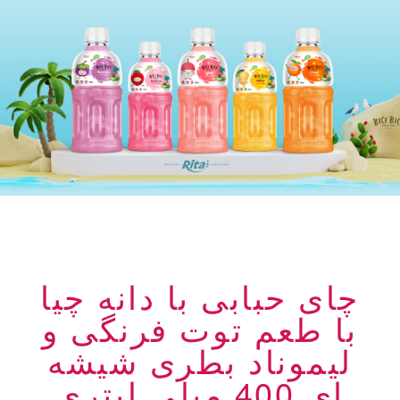
چای حبابی با دانه چیا
با طعم توت فرنگی و
لیموناد بطری شیشه
ای 400 میلی لیتری