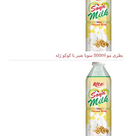
بطری مو 500ml سویا شیر با کوکو ژله