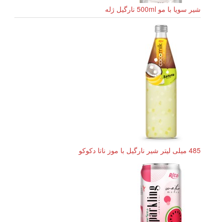
شیر سویا با مو 500ml نارگیل ژله
485 میلی لیتر شیر نارگیل با موز ناتا دکوکو