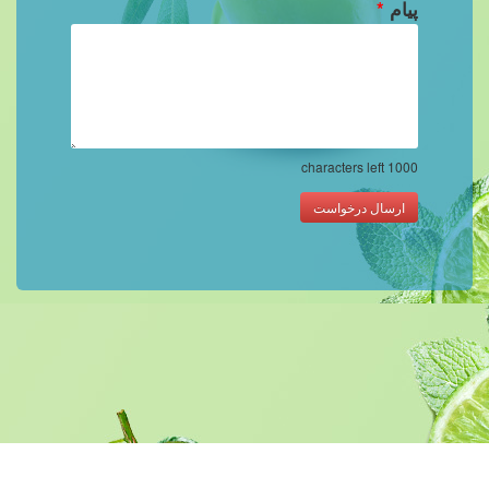
پیام
*
characters left
1000
ارسال درخواست