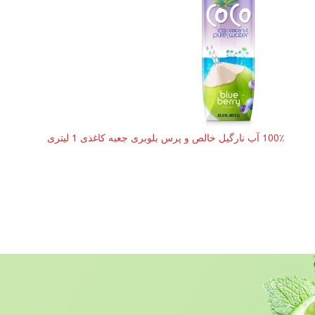
100٪ آب نارگیل خالص و پرس بلوبری جعبه کاغذی 1 لیتری