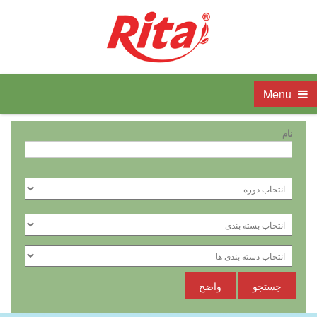
Menu
نام
جستجو
واضح