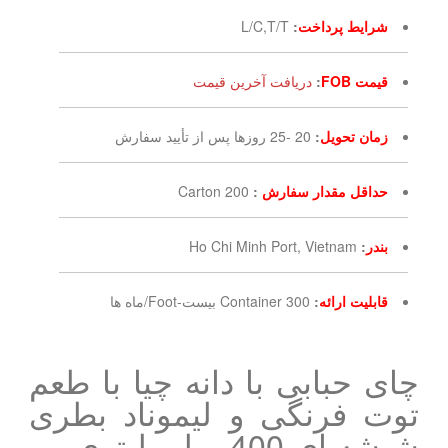
شرایط پرداخت
:
L/C,T/T
قیمت FOB
:
دریافت آخرین قیمت
زمان تحویل
:
20 -25 روزها پس از تأیید سفارش
حداقل مقدار سفارش
:
200 Carton
بندر
:
Ho Chi Minh Port, Vietnam
قابلیت ارائه
:
300 Container بیست-Foot/ماه ها
چای حبابی با دانه چیا با طعم
توت فرنگی و لیموناد بطری
شیشه ای 400 میلی لیتری